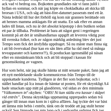
ack vad vi bedrog oss. Bojkotten grundlades när vi fann julöl i
hyllan en sommar, och när jag köpte en chokladkaka att skicka till
brorsan i USA, och såg att bäst-före-datumet passerats med ett år.
Nästa ledtråd till hur det förhöll sig kom när grannen berättade om
att hennes mamma anklagats för att snatta. En sak efter en annan
lades till listan, och nu är det absolut köpstopp i den butiken sedan
ett par år tillbaka. Problemet är bara att något geni i regeringen
kommit på att det är småhandlarnas uppgift att leverera viktig post
till svenska folket, och av någon märklig anledning blev det just
Tempo som fick det ärofyllda uppdraget. Så nu måste man finna sig
i att bli övervakad (hur kan en sån liten affär ha råd med så många
teveapparater och kameror?!), få postluckan igensmälld på näsan
efter en misstänksam blick och att bli stoppad i kassan för
genomsökning av vagnen.
Hur som helst, när jag skulle hämta ut mitt senaste paket, fann jag att
ett nytt meddelande skulle kommuniceras från Tempo till de
uppskattade kunderna. Tydligen är det fler som bojkottar, och i
stället handlar på Ica innan de hämtar ut posten, för ett skrynkligt A4
hade smackats upp mitt på glasdörren, vid sidan av den minimala
“
Välkommen in
“-skylten:
“OBS! Ni kan ställa era kassar i skåpet
vid entrén”
. Denna skrynkliga uppmaning upprepades sedan två
gånger till innan man kom in i själva affären. Jag tyckte det var bäst
att lämna min bebis i entrén, tänk om de trodde att jag stulit henne
också! Sen lämnade jag min lapp och i sedvanlig ordning fick jag