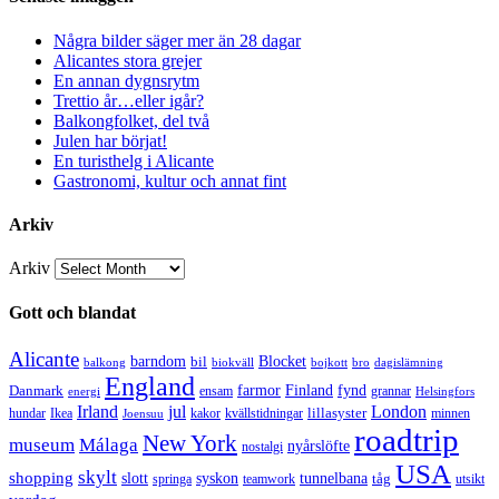
Några bilder säger mer än 28 dagar
Alicantes stora grejer
En annan dygnsrytm
Trettio år…eller igår?
Balkongfolket, del två
Julen har börjat!
En turisthelg i Alicante
Gastronomi, kultur och annat fint
Arkiv
Arkiv
Gott och blandat
Alicante
barndom
bil
Blocket
balkong
biokväll
bojkott
bro
dagislämning
England
Danmark
farmor
Finland
fynd
ensam
grannar
energi
Helsingfors
Irland
jul
London
lillasyster
hundar
Ikea
kakor
kvällstidningar
minnen
Joensuu
roadtrip
New York
museum
Málaga
nyårslöfte
nostalgi
USA
skylt
shopping
slott
syskon
tunnelbana
tåg
springa
teamwork
utsikt