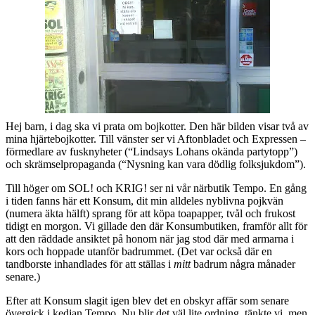
Hej barn, i dag ska vi prata om bojkotter. Den här bilden visar två av
mina hjärtebojkotter. Till vänster ser vi Aftonbladet och Expressen –
förmedlare av fusknyheter (“Lindsays Lohans okända partytopp”)
och skrämselpropaganda (“Nysning kan vara dödlig folksjukdom”).
Till höger om SOL! och KRIG! ser ni vår närbutik Tempo. En gång
i tiden fanns här ett Konsum, dit min alldeles nyblivna pojkvän
(numera äkta hälft) sprang för att köpa toapapper, tvål och frukost
tidigt en morgon. Vi gillade den där Konsumbutiken, framför allt för
att den räddade ansiktet på honom när jag stod där med armarna i
kors och hoppade utanför badrummet. (Det var också där en
tandborste inhandlades för att ställas i
mitt
badrum några månader
senare.)
Efter att Konsum slagit igen blev det en obskyr affär som senare
övergick i kedjan Tempo. Nu blir det väl lite ordning, tänkte vi, men