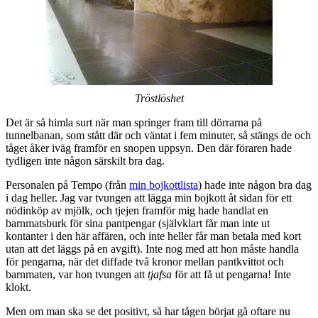
Tröstlöshet
Det är så himla surt när man springer fram till dörrarna på
tunnelbanan, som stått där och väntat i fem minuter, så stängs de och
tåget åker iväg framför en snopen uppsyn. Den där föraren hade
tydligen inte någon särskilt bra dag.
Personalen på Tempo (från
min bojkottlista
) hade inte någon bra dag
i dag heller. Jag var tvungen att lägga min bojkott åt sidan för ett
nödinköp av mjölk, och tjejen framför mig hade handlat en
barnmatsburk för sina pantpengar (självklart får man inte ut
kontanter i den här affären, och inte heller får man betala med kort
utan att det läggs på en avgift). Inte nog med att hon måste handla
för pengarna, när det diffade två kronor mellan pantkvittot och
barnmaten, var hon tvungen att
tjafsa
för att få ut pengarna! Inte
klokt.
Men om man ska se det positivt, så har tågen börjat gå oftare nu