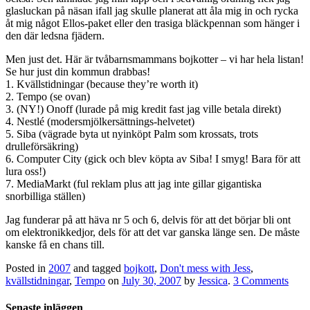
glasluckan på näsan ifall jag skulle planerat att åla mig in och rycka
åt mig något Ellos-paket eller den trasiga bläckpennan som hänger i
den där ledsna fjädern.
Men just det. Här är tvåbarnsmammans bojkotter – vi har hela listan!
Se hur just din kommun drabbas!
1. Kvällstidningar (because they’re worth it)
2. Tempo (se ovan)
3. (NY!) Onoff (lurade på mig kredit fast jag ville betala direkt)
4. Nestlé (modersmjölkersättnings-helvetet)
5. Siba (vägrade byta ut nyinköpt Palm som krossats, trots
drulleförsäkring)
6. Computer City (gick och blev köpta av Siba! I smyg! Bara för att
lura oss!)
7. MediaMarkt (ful reklam plus att jag inte gillar gigantiska
snorbilliga ställen)
Jag funderar på att häva nr 5 och 6, delvis för att det börjar bli ont
om elektronikkedjor, dels för att det var ganska länge sen. De måste
kanske få en chans till.
Posted in
2007
and tagged
bojkott
,
Don't mess with Jess
,
kvällstidningar
,
Tempo
on
July 30, 2007
by
Jessica
.
3 Comments
Senaste inläggen