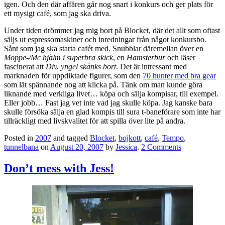
igen. Och den där affären går nog snart i konkurs och ger plats för
ett mysigt café, som jag ska driva.
Under tiden drömmer jag mig bort på Blocket, där det allt som oftast
säljs ut espressomaskiner och inredningar från något konkursbo.
Sånt som jag ska starta cafét med. Snubblar däremellan över en
Moppe-/Mc hjälm i superbra skick
, en
Hamsterbur
och läser
fascinerat att
Div. yngel skänks bort
. Det är intressant med
marknaden för uppdiktade figurer, som den
70 hunter med bra gear
som lät spännande nog att klicka på. Tänk om man kunde göra
liknande med verkliga livet… köpa och sälja kompisar, till exempel.
Eller jobb… Fast jag vet inte vad jag skulle köpa. Jag kanske bara
skulle försöka sälja en glad kompis till sura t-baneförare som inte har
tillräckligt med livskvalitet för att spilla över lite på andra.
Posted in
2007
and tagged
Blocket
,
bojkott
,
café
,
Tempo
,
tunnelbana
on
August 20, 2007
by
Jessica
.
2 Comments
Don’t mess with Jess!