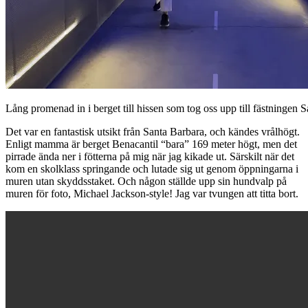
Lång promenad in i berget till hissen som tog oss upp till fästningen 
Det var en fantastisk utsikt från Santa Barbara, och kändes vrålhögt.
Enligt mamma är berget Benacantil “bara” 169 meter högt, men det
pirrade ända ner i fötterna på mig när jag kikade ut. Särskilt när det
kom en skolklass springande och lutade sig ut genom öppningarna i
muren utan skyddsstaket. Och någon ställde upp sin hundvalp på
muren för foto, Michael Jackson-style! Jag var tvungen att titta bort.