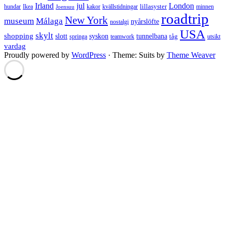
Irland
jul
London
lillasyster
hundar
Ikea
kakor
kvällstidningar
minnen
Joensuu
roadtrip
New York
museum
Málaga
nyårslöfte
nostalgi
USA
skylt
shopping
slott
syskon
tunnelbana
tåg
springa
teamwork
utsikt
vardag
Proudly powered by
WordPress
·
Theme: Suits by
Theme Weaver