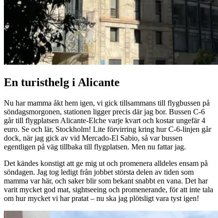
En turisthelg i Alicante
Nu har mamma åkt hem igen, vi gick tillsammans till flygbussen på
söndagsmorgonen, stationen ligger precis där jag bor. Bussen C-6
går till flygplatsen Alicante-Elche varje kvart och kostar ungefär 4
euro. Se och lär, Stockholm! Lite förvirring kring hur C-6-linjen går
dock, när jag gick av vid Mercado-El Sabio, så var bussen
egentligen på väg tillbaka till flygplatsen. Men nu fattar jag.
Det kändes konstigt att ge mig ut och promenera alldeles ensam på
söndagen. Jag tog ledigt från jobbet största delen av tiden som
mamma var här, och saker blir som bekant snabbt en vana. Det har
varit mycket god mat, sightseeing och promenerande, för att inte tala
om hur mycket vi har pratat – nu ska jag plötsligt vara tyst igen!