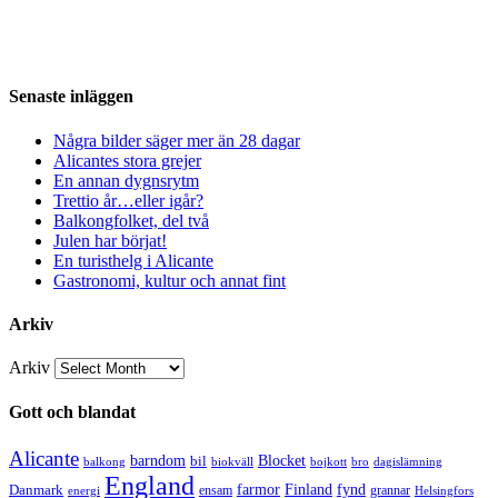
Senaste inläggen
Några bilder säger mer än 28 dagar
Alicantes stora grejer
En annan dygnsrytm
Trettio år…eller igår?
Balkongfolket, del två
Julen har börjat!
En turisthelg i Alicante
Gastronomi, kultur och annat fint
Arkiv
Arkiv
Gott och blandat
Alicante
barndom
bil
Blocket
balkong
biokväll
bojkott
bro
dagislämning
England
Danmark
farmor
Finland
fynd
ensam
grannar
energi
Helsingfors