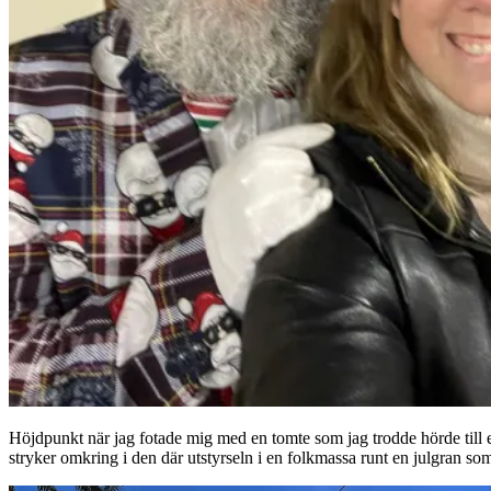
Höjdpunkt när jag fotade mig med en tomte som jag trodde hörde till e
stryker omkring i den där utstyrseln i en folkmassa runt en julgran som