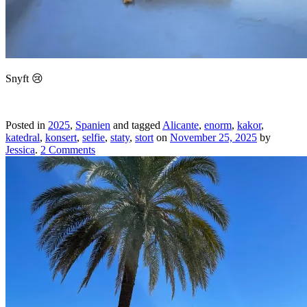
Snyft 😢
Posted in
2025
,
Spanien
and tagged
Alicante
,
enorm
,
kakor
,
katedral
,
konsert
,
selfie
,
staty
,
stort
on
November 25, 2025
by
Jessica
.
2 Comments