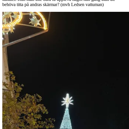
behöva titta på andras skärmar? (mvh Ledsen vattuman)