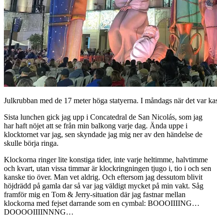
Julkrubban med de 17 meter höga statyerna. I måndags när det var kastv
Sista lunchen gick jag upp i Concatedral de San Nicolás, som jag
har haft nöjet att se från min balkong varje dag. Ända uppe i
klocktornet var jag, sen skyndade jag mig ner av den händelse de
skulle börja ringa.
Klockorna ringer lite konstiga tider, inte varje heltimme, halvtimme
och kvart, utan vissa timmar är klockringningen tjugo i, tio i och sen
kanske tio över. Man vet aldrig. Och eftersom jag dessutom blivit
höjdrädd på gamla dar så var jag väldigt mycket på min vakt. Såg
framför mig en Tom & Jerry-situation där jag fastnar mellan
klockorna med fejset darrande som en cymbal: BOOOIIIING…
DOOOOIIIINNNG…