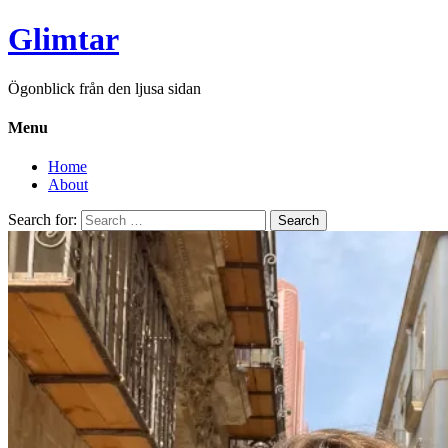
Glimtar
Ögonblick från den ljusa sidan
Menu
Home
About
Search for: