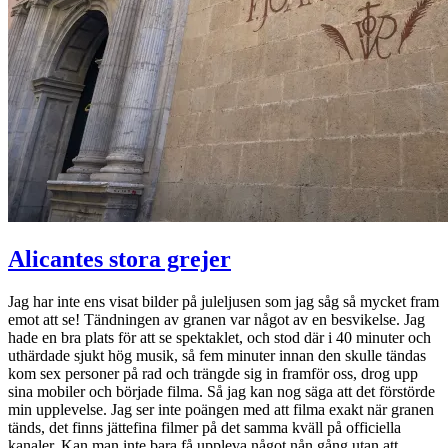
Alicantes stora grejer
Jag har inte ens visat bilder på juleljusen som jag såg så mycket fram
emot att se! Tändningen av granen var något av en besvikelse. Jag
hade en bra plats för att se spektaklet, och stod där i 40 minuter och
uthärdade sjukt hög musik, så fem minuter innan den skulle tändas
kom sex personer på rad och trängde sig in framför oss, drog upp
sina mobiler och började filma. Så jag kan nog säga att det förstörde
min upplevelse. Jag ser inte poängen med att filma exakt när granen
tänds, det finns jättefina filmer på det samma kväll på officiella
kanaler. Kan man inte bara få uppleva något nån gång utan att