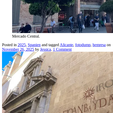
Mercado Central.
Posted in
2025
,
Spanien
and tagged
Alicante
,
fotodump
,
hemresa
on
November 26, 2025
by
Jessica
.
1 Comment