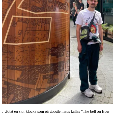
…fotat en stor klocka som på google maps kallas ”The bell on Bow