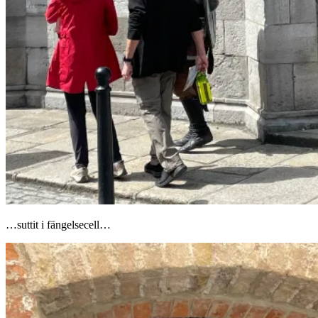
…suttit i fängelsecell…