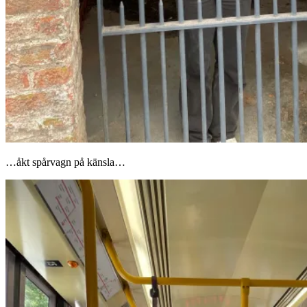
…åkt spårvagn på känsla…