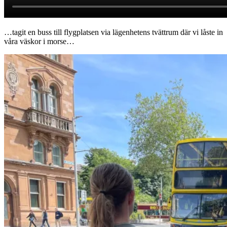
…tagit en buss till flygplatsen via lägenhetens tvättrum där vi låste in
våra väskor i morse…