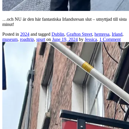
…och NU är den här fantastiska Irlandsresan slut – utnyttjad till sista
minut!
Posted in
2024
and tagged
Dublin
,
Grafton Street
,
hemresa
,
Irland
,
museum
,
roadtrip
,
spurt
on
June 19, 2024
by
Jessica
.
1 Comment