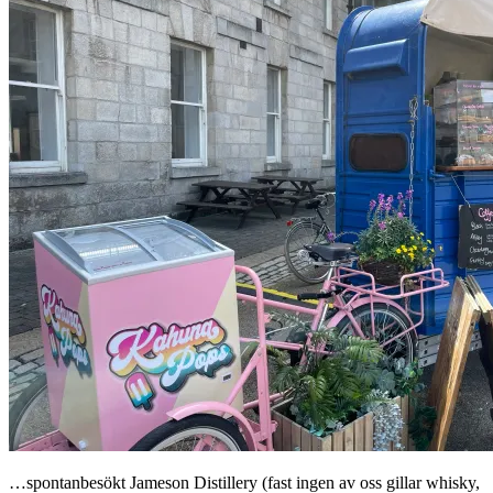
…spontanbesökt Jameson Distillery (fast ingen av oss gillar whisky,