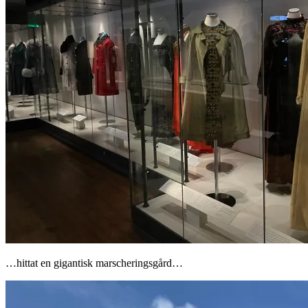
…hittat en gigantisk marscheringsgård…