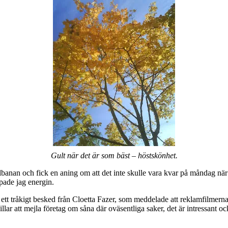
Gult när det är som bäst – höstskönhet.
lbanan och fick en aning om att det inte skulle vara kvar på måndag när j
ppade jag energin.
ett tråkigt besked från Cloetta Fazer, som meddelade att reklamfilmerna m
ar att mejla företag om såna där oväsentliga saker, det är intressant ock