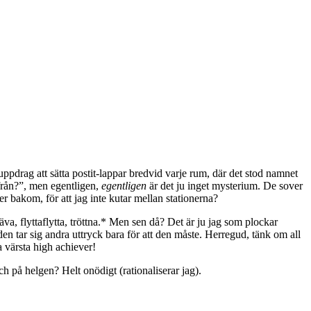
 uppdrag att sätta postit-lappar bredvid varje rum, där det stod namnet
 ifrån?”, men egentligen,
egentligen
är det ju inget mysterium. De sover
r bakom, för att jag inte kutar mellan stationerna?
a, flyttaflytta, tröttna.* Men sen då? Det är ju jag som plockar
en tar sig andra uttryck bara för att den måste. Herregud, tänk om all
a värsta high achiever!
ch på helgen? Helt onödigt (rationaliserar jag).