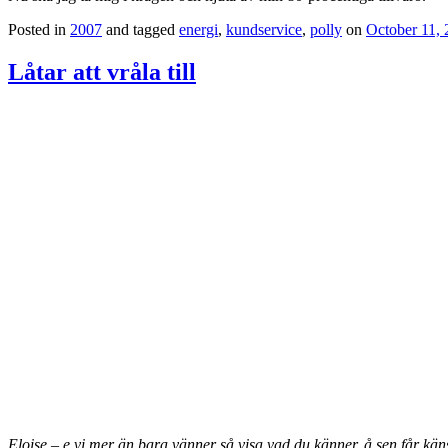
Posted in
2007
and tagged
energi
,
kundservice
,
polly
on
October 11,
Låtar att vråla till
Eloise – e vi mer än bara vänner så visa vad du känner, å sen får 