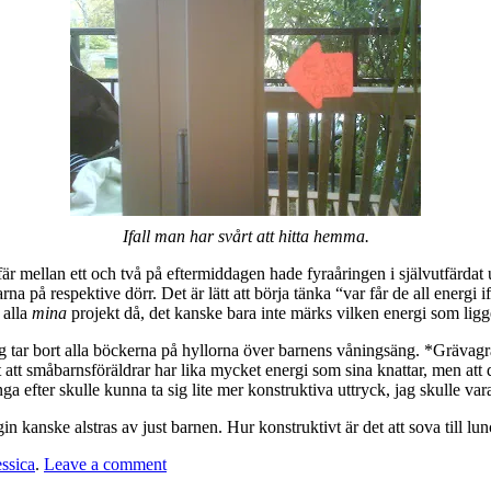
Ifall man har svårt att hitta hemma.
efär mellan ett och två på eftermiddagen hade fyraåringen i självutfärdat
rna på respektive dörr. Det är lätt att börja tänka “var får de all energi
 alla
mina
projekt då, det kanske bara inte märks vilken energi som ligge
 tar bort alla böckerna på hyllorna över barnens våningsäng. *Grävagräv
 att småbarnsföräldrar har lika mycket energi som sina knattar, men att d
 efter skulle kunna ta sig lite mer konstruktiva uttryck, jag skulle var
n kanske alstras av just barnen. Hur konstruktivt är det att sova till lun
essica
.
Leave a comment