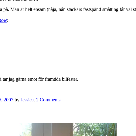
lsjunga på. Man är helt ensam (nåja, nån stackars fastspänd småtting får vä
 now
:
 tar jag gärna emot för framtida bilfester.
5, 2007
by
Jessica
.
2 Comments