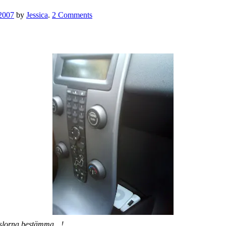
 2007
by
Jessica
.
2 Comments
känslorna bestämma…!