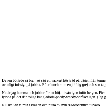
Dagen började så bra, jag såg ett vackert höstträd på vägen från tunne
ovanligt fnissigt på jobbet. Efter lunch kom en jobbig grej och sen ta
Nu är jag hemma och jobbar för att höja nivån igen inför helgen. Fick 
lyssna på det där roliga bangladoria-peedy-weedy-språket igen. (Jag gill
Nu ska jag ta mig i kragen och njuta av min 80-procentiga tillvaro.