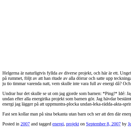
Helgerna är naturligtvis fyllda av diverse projekt, och här är ett. Ung
på rummet, följt av att han ritade av alla dörrar och satte upp teckninga
ju tio timmar varenda natt, vem skulle inte vara full av energi då? Och
Undrar hur det skulle se ut om jag gjorde som barnen: *Ping!* Idé: Jag
undan efter alla energirika projekt som barnen gör. Jag hävdar bestämt
energi jag lägger på att uppmuntra-plocka undan-leka-rädda-akta-springa
Fast sen kollar man på sina bekanta utan barn och ser att den där energi
Posted in
2007
and tagged
energi
,
projekt
on
September 8, 2007
by
J