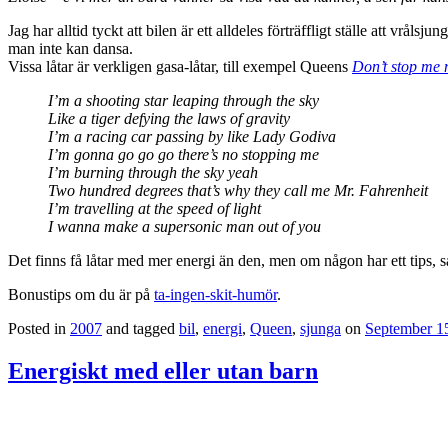
Jag har alltid tyckt att bilen är ett alldeles förträffligt ställe att vrå
man inte kan dansa.
Vissa låtar är verkligen gasa-låtar, till exempel Queens
Don’t stop me
I’m a shooting star leaping through the sky
Like a tiger defying the laws of gravity
I’m a racing car passing by like Lady Godiva
I’m gonna go go go there’s no stopping me
I’m burning through the sky yeah
Two hundred degrees that’s why they call me Mr. Fahrenheit
I’m travelling at the speed of light
I wanna make a supersonic man out of you
Det finns få låtar med mer energi än den, men om någon har ett tips, så
Bonustips om du är på
ta-ingen-skit-humör
.
Posted in
2007
and tagged
bil
,
energi
,
Queen
,
sjunga
on
September 1
Energiskt med eller utan barn