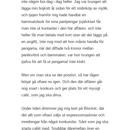
inte någon bra dag i dag heller. Jag var tvungen att
lägga min bojkott åt sidan för ett nödinköp av mjölk,
och tjejen framför mig hade handlat en
barnmatsburk för sina pantpengar (självklart får
man inte ut kontanter i den här affären, och inte
heller får man betala med kort utan att det läggs på
en avgift). Inte nog med att hon måste handla för
pengarna, när det diffade två kronor mellan
pantkvittot och barnmaten, var hon tvungen att
tjafsa
för att få ut pengarna! Inte klokt.
Men om man ska se det positivt, så har tågen
börjat gå oftare nu igen. Och den där affären går
nog snart i konkurs och ger plats för ett mysigt
café, som jag ska driva.
Under tiden drömmer jag mig bort på Blocket, där
det allt som oftast säljs ut espressomaskiner och
inredningar från något konkursbo. Sånt som jag ska
starta cafét med. Snubblar däremellan över en