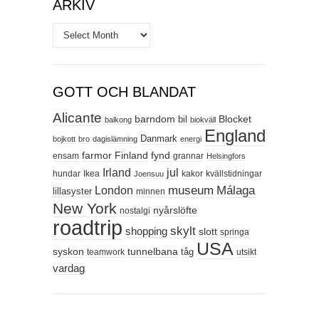
ARKIV
Arkiv
GOTT OCH BLANDAT
Alicante
barndom
Blocket
bil
balkong
biokväll
England
Danmark
bojkott
bro
dagislämning
energi
farmor
Finland
fynd
ensam
grannar
Helsingfors
Irland
jul
hundar
Ikea
kakor
kvällstidningar
Joensuu
Málaga
London
museum
lillasyster
minnen
New York
nyårslöfte
nostalgi
roadtrip
skylt
shopping
slott
springa
USA
syskon
tunnelbana
tåg
teamwork
utsikt
vardag