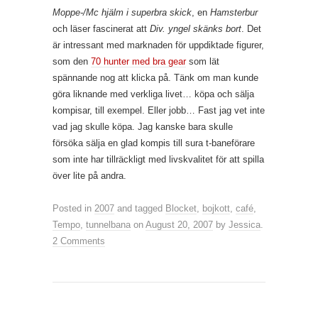
Moppe-/Mc hjälm i superbra skick
, en
Hamsterbur
och läser fascinerat att
Div. yngel skänks bort
. Det
är intressant med marknaden för uppdiktade figurer,
som den
70 hunter med bra gear
som lät
spännande nog att klicka på. Tänk om man kunde
göra liknande med verkliga livet… köpa och sälja
kompisar, till exempel. Eller jobb… Fast jag vet inte
vad jag skulle köpa. Jag kanske bara skulle
försöka sälja en glad kompis till sura t-baneförare
som inte har tillräckligt med livskvalitet för att spilla
över lite på andra.
Posted in
2007
and tagged
Blocket
,
bojkott
,
café
,
Tempo
,
tunnelbana
on
August 20, 2007
by
Jessica
.
2 Comments