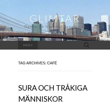
GLIMTAR
Ögonblick från den ljusa sidan
Search
MENU
for:
TAG ARCHIVES: CAFÉ
SURA OCH TRÅKIGA
MÄNNISKOR