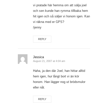
vi pratade här hemma om att sälja joel
och sen kunde han rymma tillbaka hem
hit igen och så säljer vi honom igen. Kan
vi räkna med er GPS?
/jenny
REPLY
Jessica
August 21, 2007 at 4:04 am
Haha, ja den där Joel, han hittar alltid
hem igen, hur långt bort vi än kör
honom. Han lägger nog ut brödsmulor
eller nåt.
REPLY