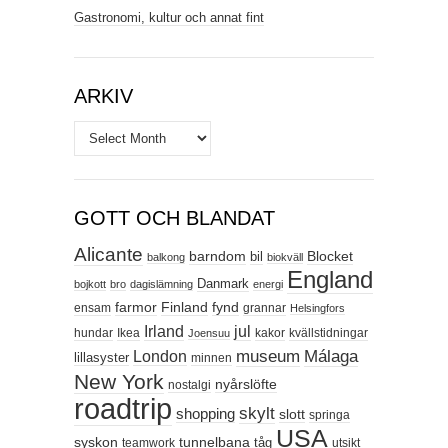
Gastronomi, kultur och annat fint
ARKIV
Arkiv
GOTT OCH BLANDAT
Alicante
barndom
Blocket
bil
balkong
biokväll
England
Danmark
bojkott
bro
dagislämning
energi
farmor
Finland
fynd
ensam
grannar
Helsingfors
Irland
jul
hundar
Ikea
kakor
kvällstidningar
Joensuu
Málaga
London
museum
lillasyster
minnen
New York
nyårslöfte
nostalgi
roadtrip
skylt
shopping
slott
springa
USA
syskon
tunnelbana
tåg
teamwork
utsikt