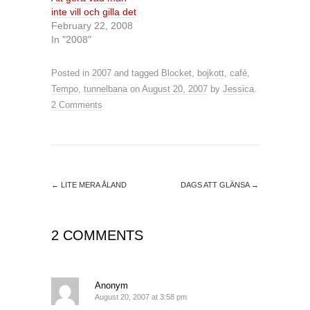
inte vill och gilla det
February 22, 2008
In "2008"
Posted in
2007
and tagged
Blocket
,
bojkott
,
café
,
Tempo
,
tunnelbana
on
August 20, 2007
by
Jessica
.
2 Comments
←
LITE MERA ÅLAND
DAGS ATT GLÄNSA
→
2 COMMENTS
Anonym
August 20, 2007 at 3:58 pm