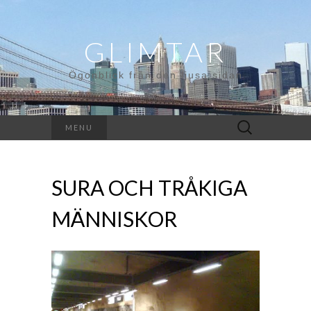
GLIMTAR
Ögonblick från den ljusa sidan
Search
MENU
for:
SURA OCH TRÅKIGA
MÄNNISKOR