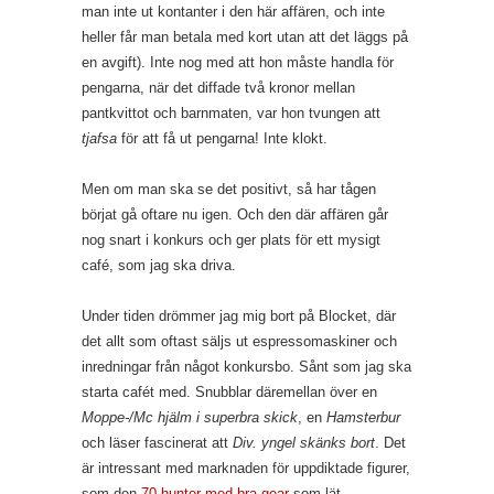
man inte ut kontanter i den här affären, och inte
heller får man betala med kort utan att det läggs på
en avgift). Inte nog med att hon måste handla för
pengarna, när det diffade två kronor mellan
pantkvittot och barnmaten, var hon tvungen att
tjafsa
för att få ut pengarna! Inte klokt.
Men om man ska se det positivt, så har tågen
börjat gå oftare nu igen. Och den där affären går
nog snart i konkurs och ger plats för ett mysigt
café, som jag ska driva.
Under tiden drömmer jag mig bort på Blocket, där
det allt som oftast säljs ut espressomaskiner och
inredningar från något konkursbo. Sånt som jag ska
starta cafét med. Snubblar däremellan över en
Moppe-/Mc hjälm i superbra skick
, en
Hamsterbur
och läser fascinerat att
Div. yngel skänks bort
. Det
är intressant med marknaden för uppdiktade figurer,
som den
70 hunter med bra gear
som lät