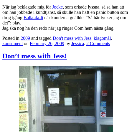
När jag beklagade mig för
Jocke
, som orkade lyssna, så sa han att
om han jobbade i kundtjänst, så skulle han haft en panic button som
drog igång
Balla-da-li
när kunderna gnällde. “Så här tycker jag om
det”: play.
Jag ska nog ha den redo när jag ringer Com hem nästa gång.
Posted in
2009
and tagged
Don't mess with Jess
,
klagomål
,
konsument
on
February 26, 2009
by
Jessica
.
2 Comments
Don’t mess with Jess!