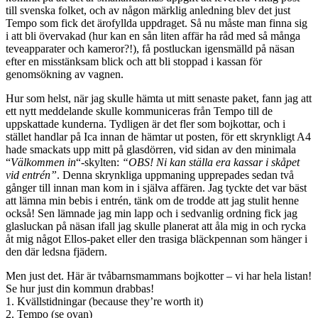
till svenska folket, och av någon märklig anledning blev det just
Tempo som fick det ärofyllda uppdraget. Så nu måste man finna sig
i att bli övervakad (hur kan en sån liten affär ha råd med så många
teveapparater och kameror?!), få postluckan igensmälld på näsan
efter en misstänksam blick och att bli stoppad i kassan för
genomsökning av vagnen.
Hur som helst, när jag skulle hämta ut mitt senaste paket, fann jag att
ett nytt meddelande skulle kommuniceras från Tempo till de
uppskattade kunderna. Tydligen är det fler som bojkottar, och i
stället handlar på Ica innan de hämtar ut posten, för ett skrynkligt A4
hade smackats upp mitt på glasdörren, vid sidan av den minimala
“
Välkommen in
“-skylten:
“OBS! Ni kan ställa era kassar i skåpet
vid entrén”
. Denna skrynkliga uppmaning upprepades sedan två
gånger till innan man kom in i själva affären. Jag tyckte det var bäst
att lämna min bebis i entrén, tänk om de trodde att jag stulit henne
också! Sen lämnade jag min lapp och i sedvanlig ordning fick jag
glasluckan på näsan ifall jag skulle planerat att åla mig in och rycka
åt mig något Ellos-paket eller den trasiga bläckpennan som hänger i
den där ledsna fjädern.
Men just det. Här är tvåbarnsmammans bojkotter – vi har hela listan!
Se hur just din kommun drabbas!
1. Kvällstidningar (because they’re worth it)
2. Tempo (se ovan)