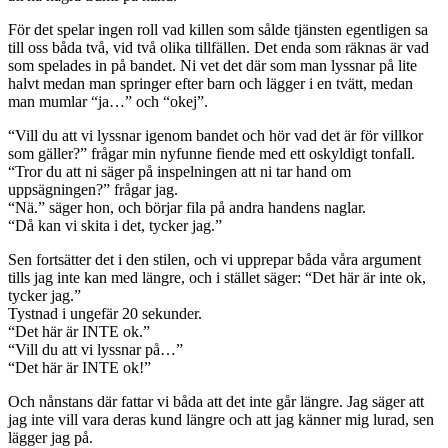
För det spelar ingen roll vad killen som sålde tjänsten egentligen sa
till oss båda två, vid två olika tillfällen. Det enda som räknas är vad
som spelades in på bandet. Ni vet det där som man lyssnar på lite
halvt medan man springer efter barn och lägger i en tvätt, medan
man mumlar “ja…” och “okej”.
“Vill du att vi lyssnar igenom bandet och hör vad det är för villkor
som gäller?” frågar min nyfunne fiende med ett oskyldigt tonfall.
“Tror du att ni säger på inspelningen att ni tar hand om
uppsägningen?” frågar jag.
“Nä.” säger hon, och börjar fila på andra handens naglar.
“Då kan vi skita i det, tycker jag.”
Sen fortsätter det i den stilen, och vi upprepar båda våra argument
tills jag inte kan med längre, och i stället säger: “Det här är inte ok,
tycker jag.”
Tystnad i ungefär 20 sekunder.
“Det här är INTE ok.”
“Vill du att vi lyssnar på…”
“Det här är INTE ok!”
Och nånstans där fattar vi båda att det inte går längre. Jag säger att
jag inte vill vara deras kund längre och att jag känner mig lurad, sen
lägger jag på.