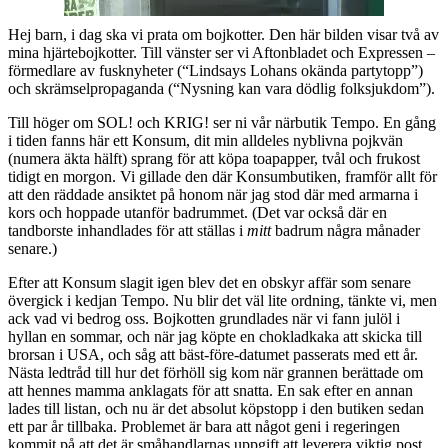
Hej barn, i dag ska vi prata om bojkotter. Den här bilden visar två av
mina hjärtebojkotter. Till vänster ser vi Aftonbladet och Expressen –
förmedlare av fusknyheter (“Lindsays Lohans okända partytopp”)
och skrämselpropaganda (“Nysning kan vara dödlig folksjukdom”).
Till höger om SOL! och KRIG! ser ni vår närbutik Tempo. En gång
i tiden fanns här ett Konsum, dit min alldeles nyblivna pojkvän
(numera äkta hälft) sprang för att köpa toapapper, tvål och frukost
tidigt en morgon. Vi gillade den där Konsumbutiken, framför allt för
att den räddade ansiktet på honom när jag stod där med armarna i
kors och hoppade utanför badrummet. (Det var också där en
tandborste inhandlades för att ställas i
mitt
badrum några månader
senare.)
Efter att Konsum slagit igen blev det en obskyr affär som senare
övergick i kedjan Tempo. Nu blir det väl lite ordning, tänkte vi, men
ack vad vi bedrog oss. Bojkotten grundlades när vi fann julöl i
hyllan en sommar, och när jag köpte en chokladkaka att skicka till
brorsan i USA, och såg att bäst-före-datumet passerats med ett år.
Nästa ledtråd till hur det förhöll sig kom när grannen berättade om
att hennes mamma anklagats för att snatta. En sak efter en annan
lades till listan, och nu är det absolut köpstopp i den butiken sedan
ett par år tillbaka. Problemet är bara att något geni i regeringen
kommit på att det är småhandlarnas uppgift att leverera viktig post