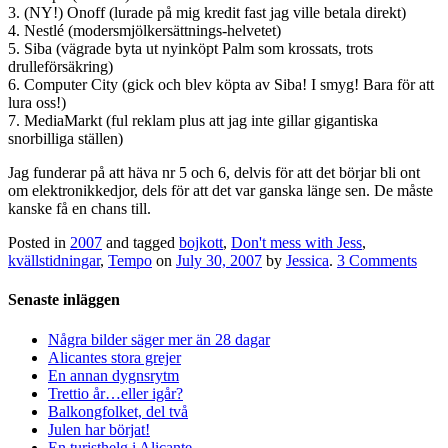
3. (NY!) Onoff (lurade på mig kredit fast jag ville betala direkt)
4. Nestlé (modersmjölkersättnings-helvetet)
5. Siba (vägrade byta ut nyinköpt Palm som krossats, trots
drulleförsäkring)
6. Computer City (gick och blev köpta av Siba! I smyg! Bara för att
lura oss!)
7. MediaMarkt (ful reklam plus att jag inte gillar gigantiska
snorbilliga ställen)
Jag funderar på att häva nr 5 och 6, delvis för att det börjar bli ont
om elektronikkedjor, dels för att det var ganska länge sen. De måste
kanske få en chans till.
Posted in
2007
and tagged
bojkott
,
Don't mess with Jess
,
kvällstidningar
,
Tempo
on
July 30, 2007
by
Jessica
.
3 Comments
Senaste inläggen
Några bilder säger mer än 28 dagar
Alicantes stora grejer
En annan dygnsrytm
Trettio år…eller igår?
Balkongfolket, del två
Julen har börjat!
En turisthelg i Alicante