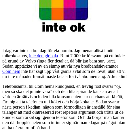
I dag var inte en bra dag för ekonomin. Jag menar alltså i mitt
mikrokosmos,
inte den globala
. Runt 7 000 kr försvann på ett bräde
på grund av Volvo (inga fler detaljer, då blir jag bara sur…are).
Sedan upptäckte vi av en slump att vår nya bredbandsleverantör
Com hem
inte har sagt upp vårt gamla avtal som de lovat, utan att vi
nu i tre månader framåt måste betala för två abonnemang. Adrenalin!
Telefonsamtal till Com hems kundtjänst, en trevlig röst svarar “oj,
men så ska det ju inte vara” och den lilla spirande känslan av att
världen är rättvis och den lilla konsumenten har en chans att få rätt,
får mig att ta telefonen ut i köket och börja koka te. Sedan svarar
nästa person i kedjan, någon som förmodligen är anställd för sina
talanger att med ointresserad röst repetera argument och trötta ut de
kunder som orkat sig igenom telefonkön. Och då börjar man känna
den där hopplösheten som infinner sig när man klagar på något utan
att ha några trumf på hand.