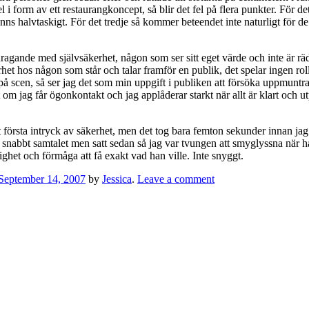
 i form av ett restaurangkoncept, så blir det fel på flera punkter. För det
änns halvtaskigt. För det tredje så kommer beteendet inte naturligt för de 
illdragande med självsäkerhet, någon som ser sitt eget värde och inte är rä
et hos någon som står och talar framför en publik, det spelar ingen ro
stå på scen, så ser jag det som min uppgift i publiken att försöka uppmunt
 om jag får ögonkontakt och jag applåderar starkt när allt är klart och u
örsta intryck av säkerhet, men det tog bara femton sekunder innan jag i
de snabbt samtalet men satt sedan så jag var tvungen att smyglyssna när 
ghet och förmåga att få exakt vad han ville. Inte snyggt.
September 14, 2007
by
Jessica
.
Leave a comment