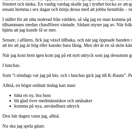
fönstret och tänka. En vanlig vardag skulle jag i tysthet bocka av att
ensam hemma i sex dagar och börja dessa med att jobba hemifrån – ru
I stället för att sitta isolerad från världen, så såg jag en man komma 
tillsammans medan chauffören väntade. Sådant myser jag av. När folk gå
hjärta att jag kunde få se mer.
Senare, i affären, fick jag växel tillbaka, och när jag öppnade handen
att tro att jag är hög eller kanske bara fånig. Men det är en så skön käns
När jag kom hem igen kom jag på ett nytt uttryck som jag dessutom 
I lunchas.
Som “i söndags var jag på bio, och i lunchas gick jag till K-Rauta”. 
Alltså, en högst ordinär tisdag kan man:
hitta en ny, bra buss
bli glad över medmänniskor och småsaker
komma på nya, användbara uttryck
Den här dagen vann jag, alltså.
Nu ska jag spela gitarr.