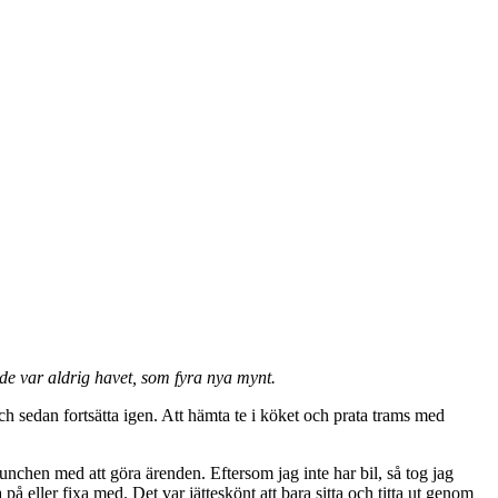
e var aldrig havet, som fyra nya mynt.
ch sedan fortsätta igen. Att hämta te i köket och prata trams med
nchen med att göra ärenden. Eftersom jag inte har bil, så tog jag
 på eller fixa med. Det var jätteskönt att bara sitta och titta ut genom