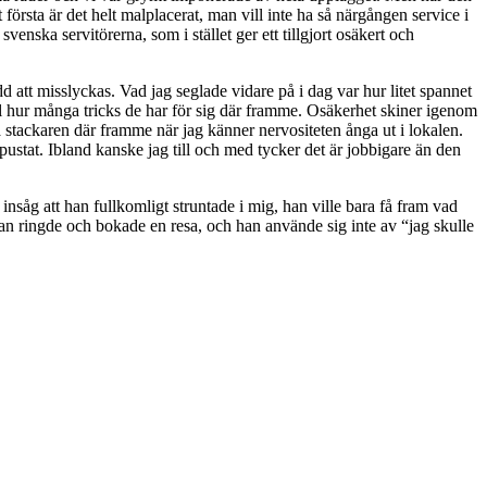
 första är det helt malplacerat, man vill inte ha så närgången service i
svenska servitörerna, som i stället ger ett tillgjort osäkert och
dd att misslyckas. Vad jag seglade vidare på i dag var hur litet spannet
ll hur många tricks de har för sig där framme. Osäkerhet skiner igenom
ra stackaren där framme när jag känner nervositeten ånga ut i lokalen.
tpustat. Ibland kanske jag till och med tycker det är jobbigare än den
nsåg att han fullkomligt struntade i mig, han ville bara få fram vad
han ringde och bokade en resa, och han använde sig inte av “jag skulle