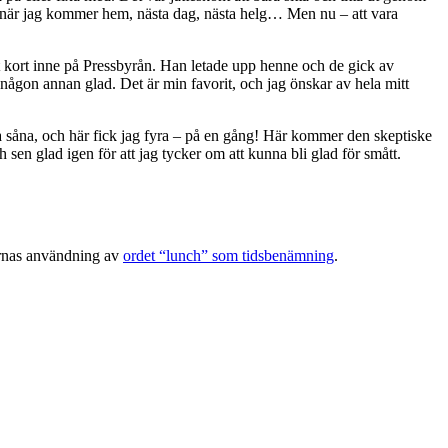
en, när jag kommer hem, nästa dag, nästa helg… Men nu – att vara
itt kort inne på Pressbyrån. Han letade upp henne och de gick av
 någon annan glad. Det är min favorit, och jag önskar av hela mitt
nga såna, och här fick jag fyra – på en gång! Här kommer den skeptiske
och sen glad igen för att jag tycker om att kunna bli glad för smått.
karnas användning av
ordet “lunch” som tidsbenämning
.