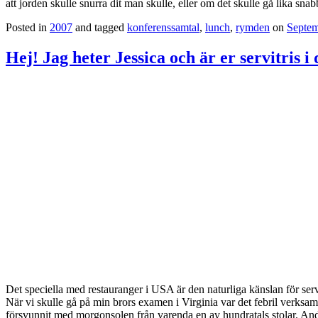
att jorden skulle snurra dit man skulle, eller om det skulle gå lika snab
Posted in
2007
and tagged
konferenssamtal
,
lunch
,
rymden
on
Septem
Hej! Jag heter Jessica och är er servitris i 
Det speciella med restauranger i USA är den naturliga känslan för serv
När vi skulle gå på min brors examen i Virginia var det febril verks
försvunnit med morgonsolen från varenda en av hundratals stolar. Andr