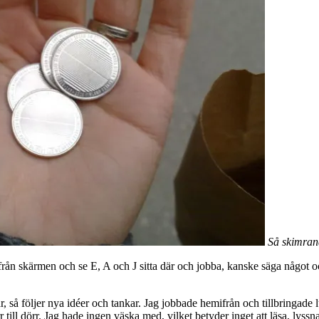
Så skimrand
 från skärmen och se E, A och J sitta där och jobba, kanske säga något o
så följer nya idéer och tankar. Jag jobbade hemifrån och tillbringade lu
 till dörr. Jag hade ingen väska med, vilket betyder inget att läsa, lyssna