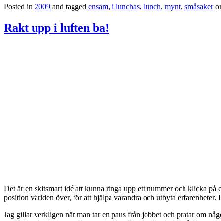
Posted in
2009
and tagged
ensam
,
i lunchas
,
lunch
,
mynt
,
småsaker
o
Rakt upp i luften ba!
Det är en skitsmart idé att kunna ringa upp ett nummer och klicka på 
position världen över, för att hjälpa varandra och utbyta erfarenheter. Då
Jag gillar verkligen när man tar en paus från jobbet och pratar om någo