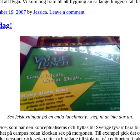
bt att flyga. Vi kom nog fram till att flygning än så länge fungerar rätt br
ber 19, 2007
by
Jessica
.
Leave a comment
dag!
Sex felstavningar på en enda lunchmeny…nej, ni är inte där än.
ice, som när den konceptualiseras och flyttas till Sverige tyvärr bara bl
amhet på campus redan klockan sex på morgonen. Till exempel gick det 
a personer gick sedan efter och rättade till stolarna på centimetern i 