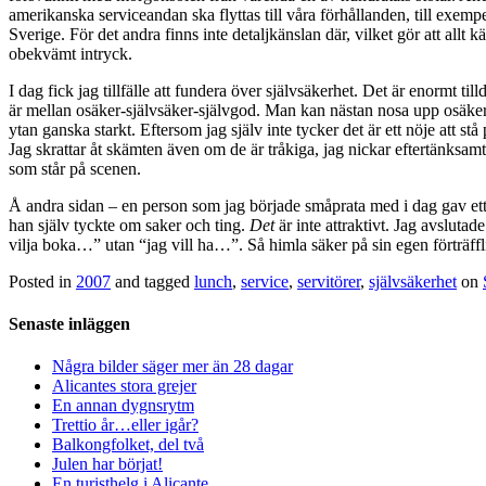
amerikanska serviceandan ska flyttas till våra förhållanden, till exempel
Sverige. För det andra finns inte detaljkänslan där, vilket gör att allt k
obekvämt intryck.
I dag fick jag tillfälle att fundera över självsäkerhet. Det är enormt t
är mellan osäker-självsäker-självgod. Man kan nästan nosa upp osäkerh
ytan ganska starkt. Eftersom jag själv inte tycker det är ett nöje att 
Jag skrattar åt skämten även om de är tråkiga, jag nickar eftertänksamt
som står på scenen.
Å andra sidan – en person som jag började småprata med i dag gav ett f
han själv tyckte om saker och ting.
Det
är inte attraktivt. Jag avsluta
vilja boka…” utan “jag vill ha…”. Så himla säker på sin egen förträffli
Posted in
2007
and tagged
lunch
,
service
,
servitörer
,
självsäkerhet
on
Senaste inläggen
Några bilder säger mer än 28 dagar
Alicantes stora grejer
En annan dygnsrytm
Trettio år…eller igår?
Balkongfolket, del två
Julen har börjat!
En turisthelg i Alicante