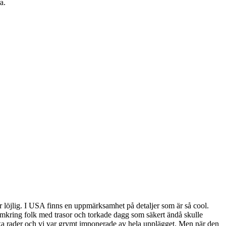
a.
ir löjlig. I USA finns en uppmärksamhet på detaljer som är så cool.
omkring folk med trasor och torkade dagg som säkert ändå skulle
raka rader och vi var grymt imponerade av hela upplägget. Men när den