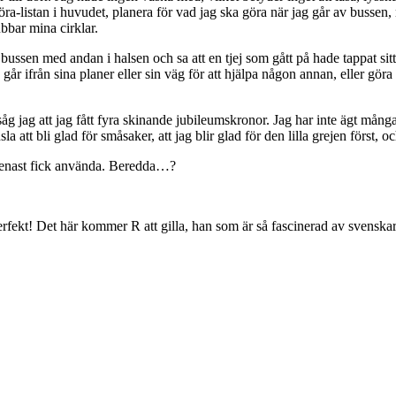
-göra-listan i huvudet, planera för vad jag ska göra när jag går av buss
bbar mina cirklar.
på bussen med andan i halsen och sa att en tjej som gått på hade tappat s
r ifrån sina planer eller sin väg för att hjälpa någon annan, eller göra
 såg jag att jag fått fyra skinande jubileumskronor. Jag har inte ägt må
la att bli glad för småsaker, att jag blir glad för den lilla grejen först, 
genast fick använda. Beredda…?
Perfekt! Det här kommer R att gilla, han som är så fascinerad av svens