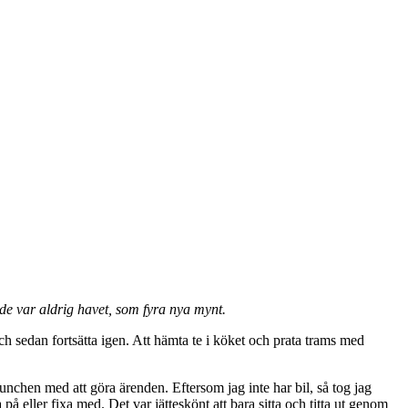
e var aldrig havet, som fyra nya mynt.
ch sedan fortsätta igen. Att hämta te i köket och prata trams med
nchen med att göra ärenden. Eftersom jag inte har bil, så tog jag
 på eller fixa med. Det var jätteskönt att bara sitta och titta ut genom