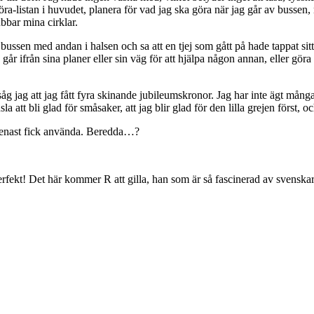
-göra-listan i huvudet, planera för vad jag ska göra när jag går av buss
bbar mina cirklar.
på bussen med andan i halsen och sa att en tjej som gått på hade tappat s
r ifrån sina planer eller sin väg för att hjälpa någon annan, eller göra
 såg jag att jag fått fyra skinande jubileumskronor. Jag har inte ägt må
la att bli glad för småsaker, att jag blir glad för den lilla grejen först, 
genast fick använda. Beredda…?
Perfekt! Det här kommer R att gilla, han som är så fascinerad av svens