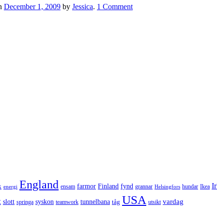
n
December 1, 2009
by
Jessica
.
1 Comment
England
I
k
farmor
Finland
fynd
ensam
grannar
hundar
Ikea
energi
Helsingfors
USA
t
vardag
slott
syskon
tunnelbana
tåg
springa
teamwork
utsikt