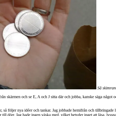
Så skimrand
 från skärmen och se E, A och J sitta där och jobba, kanske säga något o
så följer nya idéer och tankar. Jag jobbade hemifrån och tillbringade lu
 till dörr. Jag hade ingen väska med, vilket betyder inget att läsa, lyssna