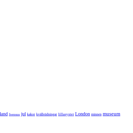
museum
rland
jul
London
lillasyster
kakor
kvällstidningar
minnen
Joensuu