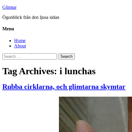
Glimtar
Ögonblick från den ljusa sidan
Menu
Home
About
Search
for:
Tag Archives: i lunchas
Rubba cirklarna, och glimtarna skymtar