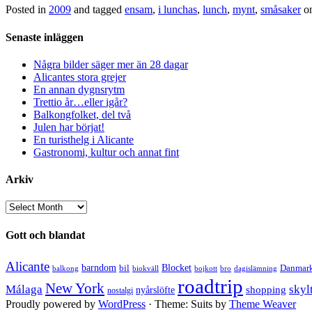
Posted in
2009
and tagged
ensam
,
i lunchas
,
lunch
,
mynt
,
småsaker
o
Senaste inläggen
Några bilder säger mer än 28 dagar
Alicantes stora grejer
En annan dygnsrytm
Trettio år…eller igår?
Balkongfolket, del två
Julen har börjat!
En turisthelg i Alicante
Gastronomi, kultur och annat fint
Arkiv
Arkiv
Gott och blandat
Alicante
barndom
bil
Blocket
Danmar
balkong
biokväll
bojkott
bro
dagislämning
roadtrip
New York
Málaga
skyl
shopping
nyårslöfte
nostalgi
Proudly powered by
WordPress
·
Theme: Suits by
Theme Weaver