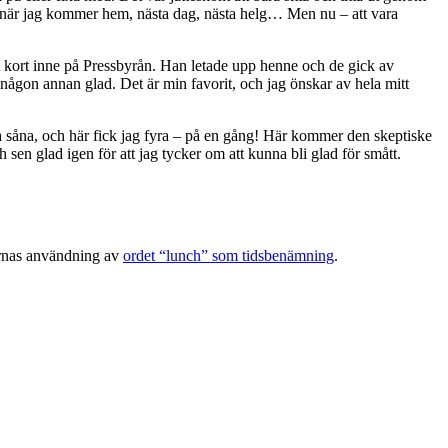
en, när jag kommer hem, nästa dag, nästa helg… Men nu – att vara
itt kort inne på Pressbyrån. Han letade upp henne och de gick av
 någon annan glad. Det är min favorit, och jag önskar av hela mitt
nga såna, och här fick jag fyra – på en gång! Här kommer den skeptiske
och sen glad igen för att jag tycker om att kunna bli glad för smått.
karnas användning av
ordet “lunch” som tidsbenämning
.