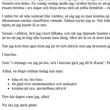
fönstret och tänka. En vanlig vardag skulle jag i tysthet bocka av att
ensam hemma i sex dagar och börja dessa med att jobba hemifrån – ru
I stället för att sitta isolerad från världen, så såg jag en man komma 
tillsammans medan chauffören väntade. Sådant myser jag av. När folk gå
hjärta att jag kunde få se mer.
Senare, i affären, fick jag växel tillbaka, och när jag öppnade handen
att tro att jag är hög eller kanske bara fånig. Men det är en så skön käns
När jag kom hem igen kom jag på ett nytt uttryck som jag dessutom 
I lunchas.
Som “i söndags var jag på bio, och i lunchas gick jag till K-Rauta”. 
Alltså, en högst ordinär tisdag kan man:
hitta en ny, bra buss
bli glad över medmänniskor och småsaker
komma på nya, användbara uttryck
Den här dagen vann jag, alltså.
Nu ska jag spela gitarr.