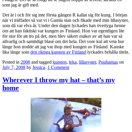
som jag är gift med.
Det är i och för sig inte första gången R kallat sig för kung. I början
när vi träffades så var vi i Gamla stan och fikade med min lillasyster,
som då var elva år. Under den dagen lyckades han övertyga henne
om att han faktiskt var kungen av Finland. Hon var egentligen lite
för stor för att tro på det, men blev säkert osäker av att han var så
allvarlig och samtidigt blasé om det hela. Det vore kul att veta hur
länge hon trodde att jag var ihop med kungen av Finland. Kanske
lika länge som
den riktiga kungen av Finland
lyckades behålla titeln.
Posted in
2008
and tagged
kungen
,
leka
,
lillasyster
,
Puuhamaa
on
July 7, 2008
by
Jessica
.
1 Comment
Wherever I throw my hat – that’s my
home