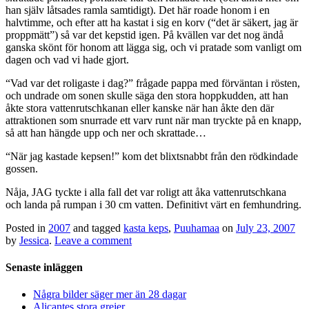
han själv låtsades ramla samtidigt). Det här roade honom i en
halvtimme, och efter att ha kastat i sig en korv (“det är säkert, jag är
proppmätt”) så var det kepstid igen. På kvällen var det nog ändå
ganska skönt för honom att lägga sig, och vi pratade som vanligt om
dagen och vad vi hade gjort.
“Vad var det roligaste i dag?” frågade pappa med förväntan i rösten,
och undrade om sonen skulle säga den stora hoppkudden, att han
åkte stora vattenrutschkanan eller kanske när han åkte den där
attraktionen som snurrade ett varv runt när man tryckte på en knapp,
så att han hängde upp och ner och skrattade…
“När jag kastade kepsen!” kom det blixtsnabbt från den rödkindade
gossen.
Nåja, JAG tyckte i alla fall det var roligt att åka vattenrutschkana
och landa på rumpan i 30 cm vatten. Definitivt värt en femhundring.
Posted in
2007
and tagged
kasta keps
,
Puuhamaa
on
July 23, 2007
by
Jessica
.
Leave a comment
Senaste inläggen
Några bilder säger mer än 28 dagar
Alicantes stora grejer