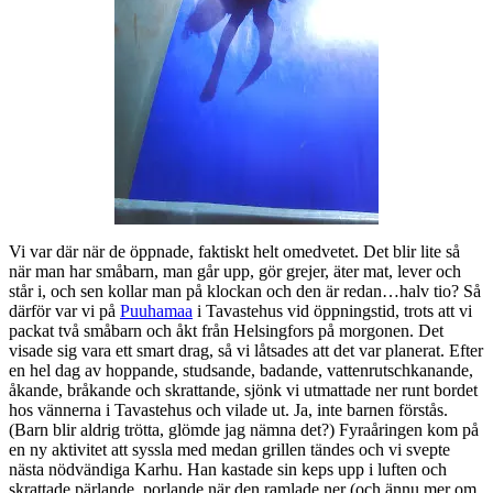
Vi var där när de öppnade, faktiskt helt omedvetet. Det blir lite så
när man har småbarn, man går upp, gör grejer, äter mat, lever och
står i, och sen kollar man på klockan och den är redan…halv tio? Så
därför var vi på
Puuhamaa
i Tavastehus vid öppningstid, trots att vi
packat två småbarn och åkt från Helsingfors på morgonen. Det
visade sig vara ett smart drag, så vi låtsades att det var planerat. Efter
en hel dag av hoppande, studsande, badande, vattenrutschkanande,
åkande, bråkande och skrattande, sjönk vi utmattade ner runt bordet
hos vännerna i Tavastehus och vilade ut. Ja, inte barnen förstås.
(Barn blir aldrig trötta, glömde jag nämna det?) Fyraåringen kom på
en ny aktivitet att syssla med medan grillen tändes och vi svepte
nästa nödvändiga Karhu. Han kastade sin keps upp i luften och
skrattade pärlande, porlande när den ramlade ner (och ännu mer om