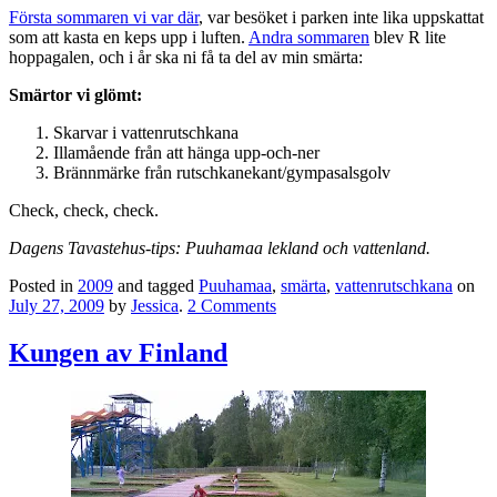
Första sommaren vi var där
, var besöket i parken inte lika uppskattat
som att kasta en keps upp i luften.
Andra sommaren
blev R lite
hoppagalen, och i år ska ni få ta del av min smärta:
Smärtor vi glömt:
Skarvar i vattenrutschkana
Illamående från att hänga upp-och-ner
Brännmärke från rutschkanekant/gympasalsgolv
Check, check, check.
Dagens Tavastehus-tips: Puuhamaa lekland och vattenland.
Posted in
2009
and tagged
Puuhamaa
,
smärta
,
vattenrutschkana
on
July 27, 2009
by
Jessica
.
2 Comments
Kungen av Finland