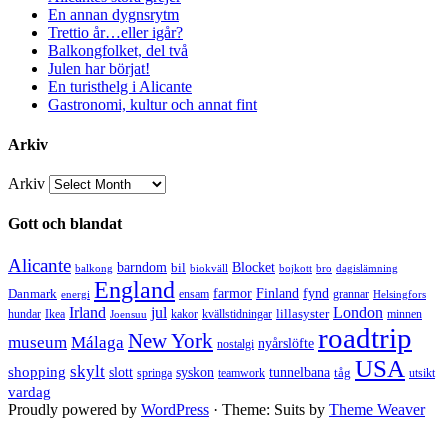
En annan dygnsrytm
Trettio år…eller igår?
Balkongfolket, del två
Julen har börjat!
En turisthelg i Alicante
Gastronomi, kultur och annat fint
Arkiv
Arkiv
Gott och blandat
Alicante
barndom
bil
Blocket
balkong
biokväll
bojkott
bro
dagislämning
England
Danmark
farmor
Finland
fynd
ensam
grannar
energi
Helsingfors
Irland
jul
London
lillasyster
hundar
Ikea
kakor
kvällstidningar
minnen
Joensuu
roadtrip
New York
museum
Málaga
nyårslöfte
nostalgi
USA
skylt
shopping
slott
syskon
tunnelbana
tåg
springa
teamwork
utsikt
vardag
Proudly powered by
WordPress
·
Theme: Suits by
Theme Weaver