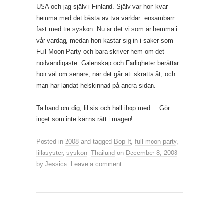
USA och jag själv i Finland. Själv var hon kvar
hemma med det bästa av två världar: ensambarn
fast med tre syskon. Nu är det vi som är hemma i
vår vardag, medan hon kastar sig in i saker som
Full Moon Party och bara skriver hem om det
nödvändigaste. Galenskap och Farligheter berättar
hon väl om senare, när det går att skratta åt, och
man har landat helskinnad på andra sidan.
Ta hand om dig, lil sis och håll ihop med L. Gör
inget som inte känns rätt i magen!
Posted in
2008
and tagged
Bop It
,
full moon party
,
lillasyster
,
syskon
,
Thailand
on
December 8, 2008
by
Jessica
.
Leave a comment