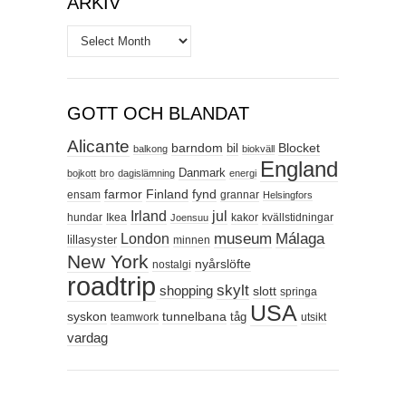
ARKIV
Arkiv
GOTT OCH BLANDAT
Alicante
barndom
Blocket
bil
balkong
biokväll
England
Danmark
bojkott
bro
dagislämning
energi
farmor
Finland
fynd
ensam
grannar
Helsingfors
Irland
jul
hundar
Ikea
kakor
kvällstidningar
Joensuu
Málaga
London
museum
lillasyster
minnen
New York
nyårslöfte
nostalgi
roadtrip
skylt
shopping
slott
springa
USA
syskon
tunnelbana
tåg
teamwork
utsikt
vardag