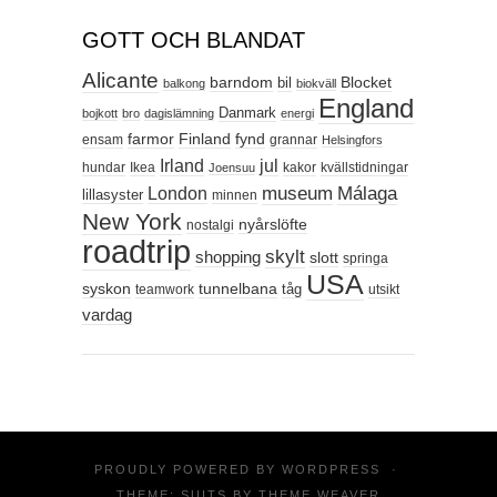
GOTT OCH BLANDAT
Alicante
barndom
Blocket
bil
balkong
biokväll
England
Danmark
bojkott
bro
dagislämning
energi
farmor
Finland
fynd
ensam
grannar
Helsingfors
Irland
jul
hundar
Ikea
kakor
kvällstidningar
Joensuu
Málaga
London
museum
lillasyster
minnen
New York
nyårslöfte
nostalgi
roadtrip
skylt
shopping
slott
springa
USA
syskon
tunnelbana
tåg
teamwork
utsikt
vardag
PROUDLY POWERED BY
WORDPRESS
·
THEME: SUITS BY
THEME WEAVER