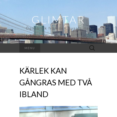
GLIMTAR
Ögonblick från den ljusa sidan
Search
MENU
for:
KÄRLEK KAN
GÅNGRAS MED TVÅ
IBLAND