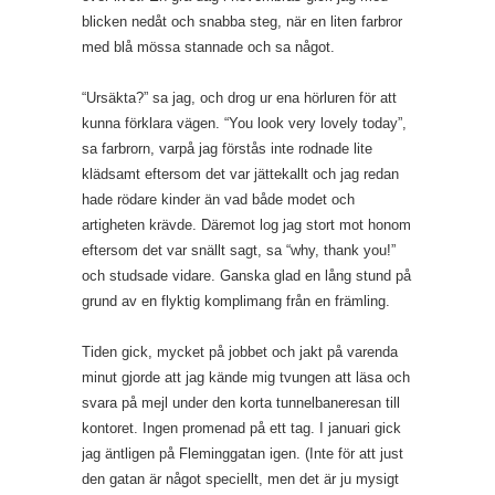
blicken nedåt och snabba steg, när en liten farbror
med blå mössa stannade och sa något.
“Ursäkta?” sa jag, och drog ur ena hörluren för att
kunna förklara vägen. “You look very lovely today”,
sa farbrorn, varpå jag förstås inte rodnade lite
klädsamt eftersom det var jättekallt och jag redan
hade rödare kinder än vad både modet och
artigheten krävde. Däremot log jag stort mot honom
eftersom det var snällt sagt, sa “why, thank you!”
och studsade vidare. Ganska glad en lång stund på
grund av en flyktig komplimang från en främling.
Tiden gick, mycket på jobbet och jakt på varenda
minut gjorde att jag kände mig tvungen att läsa och
svara på mejl under den korta tunnelbaneresan till
kontoret. Ingen promenad på ett tag. I januari gick
jag äntligen på Fleminggatan igen. (Inte för att just
den gatan är något speciellt, men det är ju mysigt