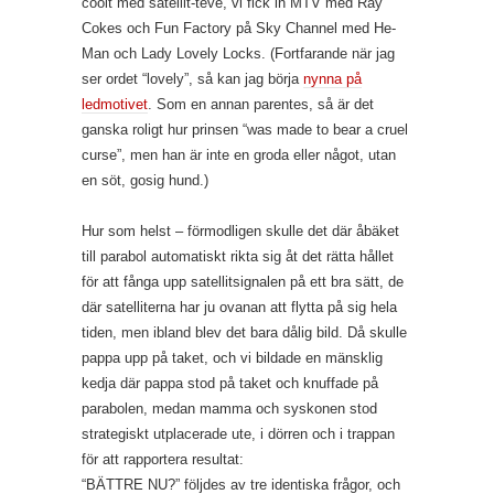
coolt med satellit-teve, vi fick in MTV med Ray
Cokes och Fun Factory på Sky Channel med He-
Man och Lady Lovely Locks. (Fortfarande när jag
ser ordet “lovely”, så kan jag börja
nynna på
ledmotivet
. Som en annan parentes, så är det
ganska roligt hur prinsen “was made to bear a cruel
curse”, men han är inte en groda eller något, utan
en söt, gosig hund.)
Hur som helst – förmodligen skulle det där åbäket
till parabol automatiskt rikta sig åt det rätta hållet
för att fånga upp satellitsignalen på ett bra sätt, de
där satelliterna har ju ovanan att flytta på sig hela
tiden, men ibland blev det bara dålig bild. Då skulle
pappa upp på taket, och vi bildade en mänsklig
kedja där pappa stod på taket och knuffade på
parabolen, medan mamma och syskonen stod
strategiskt utplacerade ute, i dörren och i trappan
för att rapportera resultat:
“BÄTTRE NU?” följdes av tre identiska frågor, och