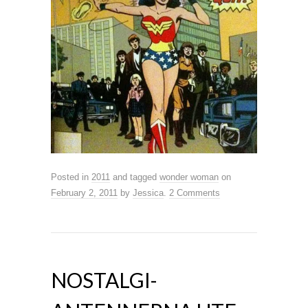
Posted in
2011
and tagged
wonder woman
on
February 2, 2011
by
Jessica
.
2 Comments
NOSTALGI-