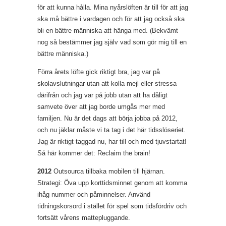
för att kunna hålla. Mina nyårslöften är till för att jag
ska må bättre i vardagen och för att jag också ska
bli en bättre människa att hänga med. (Bekvämt
nog så bestämmer jag själv vad som gör mig till en
bättre människa.)
Förra årets löfte gick riktigt bra, jag var på
skolavslutningar utan att kolla mejl eller stressa
därifrån och jag var på jobb utan att ha dåligt
samvete över att jag borde umgås mer med
familjen. Nu är det dags att börja jobba på 2012,
och nu jäklar måste vi ta tag i det här tidsslöseriet.
Jag är riktigt taggad nu, har till och med tjuvstartat!
Så här kommer det: Reclaim the brain!
2012
Outsourca tillbaka mobilen till hjärnan.
Strategi: Öva upp korttidsminnet genom att komma
ihåg nummer och påminnelser. Använd
tidningskorsord i stället för spel som tidsfördriv och
fortsätt vårens mattepluggande.