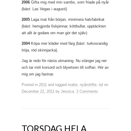
2006
Gifta mig med min sambo, som friade på nyår
(bäst: Las Vegas i augusti)
2005
Laga mat från början, minimera halvfabrikat
(bäst: hemgjorda fiskpinnar, köttbullar, upptäckten
att allt är godare om man gör det själv)
2004
Köpa mer kläder med färg (bäst: turkosrandig
tröja, röd skinnjacka).
Jag är redo för nästa utmaning. Nu stänger jag ner
och tar mitt korsord och blyertsen till soffan. Hör av
mig om jag fastnar.
Posted in
2011
and tagged
matte
,
nyårslöfte
,
tid
on
December 22, 2011
by
Jessica
.
2 Comments
TORSDAG HELA