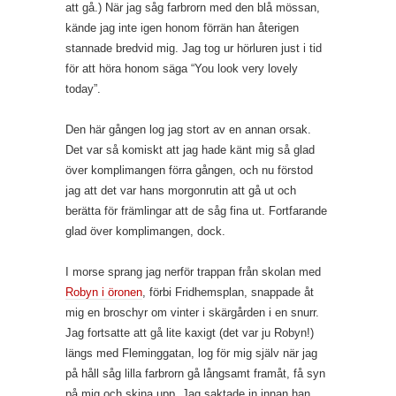
att gå.) När jag såg farbrorn med den blå mössan,
kände jag inte igen honom förrän han återigen
stannade bredvid mig. Jag tog ur hörluren just i tid
för att höra honom säga “You look very lovely
today”.
Den här gången log jag stort av en annan orsak.
Det var så komiskt att jag hade känt mig så glad
över komplimangen förra gången, och nu förstod
jag att det var hans morgonrutin att gå ut och
berätta för främlingar att de såg fina ut. Fortfarande
glad över komplimangen, dock.
I morse sprang jag nerför trappan från skolan med
Robyn i öronen
, förbi Fridhemsplan, snappade åt
mig en broschyr om vinter i skärgården i en snurr.
Jag fortsatte att gå lite kaxigt (det var ju Robyn!)
längs med Fleminggatan, log för mig själv när jag
på håll såg lilla farbrorn gå långsamt framåt, få syn
på mig och skina upp. Jag saktade in innan han