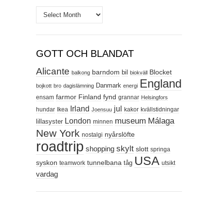
Arkiv
GOTT OCH BLANDAT
Alicante
barndom
Blocket
bil
balkong
biokväll
England
Danmark
bojkott
bro
dagislämning
energi
farmor
Finland
fynd
ensam
grannar
Helsingfors
Irland
jul
hundar
Ikea
kakor
kvällstidningar
Joensuu
Málaga
London
museum
lillasyster
minnen
New York
nyårslöfte
nostalgi
roadtrip
skylt
shopping
slott
springa
USA
syskon
tunnelbana
tåg
teamwork
utsikt
vardag