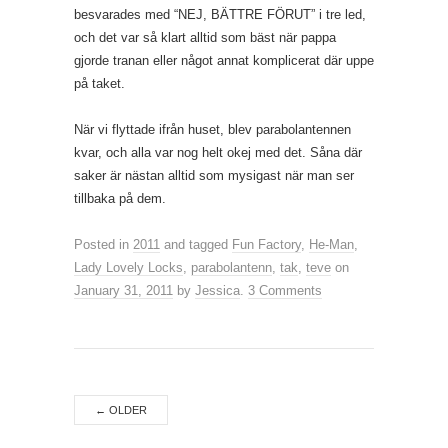
besvarades med “NEJ, BÄTTRE FÖRUT” i tre led,
och det var så klart alltid som bäst när pappa
gjorde tranan eller något annat komplicerat där uppe
på taket.
När vi flyttade ifrån huset, blev parabolantennen
kvar, och alla var nog helt okej med det. Såna där
saker är nästan alltid som mysigast när man ser
tillbaka på dem.
Posted in
2011
and tagged
Fun Factory
,
He-Man
,
Lady Lovely Locks
,
parabolantenn
,
tak
,
teve
on
January 31, 2011
by
Jessica
.
3 Comments
←
OLDER