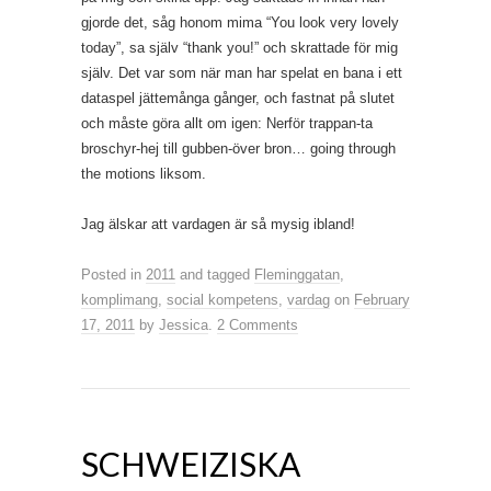
gjorde det, såg honom mima “You look very lovely
today”, sa själv “thank you!” och skrattade för mig
själv. Det var som när man har spelat en bana i ett
dataspel jättemånga gånger, och fastnat på slutet
och måste göra allt om igen: Nerför trappan-ta
broschyr-hej till gubben-över bron… going through
the motions liksom.
Jag älskar att vardagen är så mysig ibland!
Posted in
2011
and tagged
Fleminggatan
,
komplimang
,
social kompetens
,
vardag
on
February
17, 2011
by
Jessica
.
2 Comments
SCHWEIZISKA