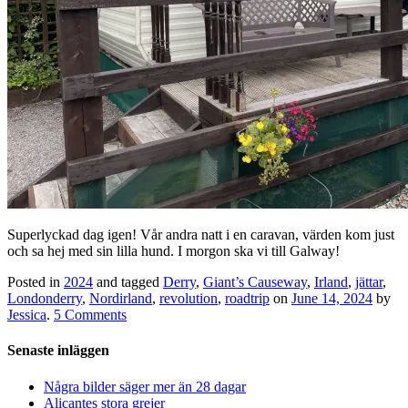
Superlyckad dag igen! Vår andra natt i en caravan, värden kom just
och sa hej med sin lilla hund. I morgon ska vi till Galway!
Posted in
2024
and tagged
Derry
,
Giant’s Causeway
,
Irland
,
jättar
,
Londonderry
,
Nordirland
,
revolution
,
roadtrip
on
June 14, 2024
by
Jessica
.
5 Comments
Senaste inläggen
Några bilder säger mer än 28 dagar
Alicantes stora grejer