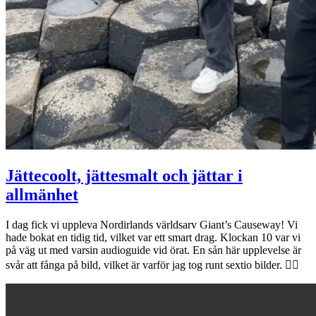
Jättecoolt, jättesmalt och jättar i
allmänhet
I dag fick vi uppleva Nordirlands världsarv Giant’s Causeway! Vi
hade bokat en tidig tid, vilket var ett smart drag. Klockan 10 var vi
på väg ut med varsin audioguide vid örat. En sån här upplevelse är
svår att fånga på bild, vilket är varför jag tog runt sextio bilder. 🤷‍♀️