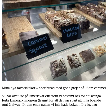
Mina nya favoritkakor – shortbread med goda grejer på! Som carame
Vi har övat lite på limerickar eftersom vi bestämt oss för att svänga
förbi Limerick imorgon (främst för att det var svårt att hitta boende
runt Galway för den enda natten vi inte hade bokat i förväg. Jag