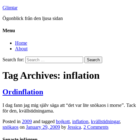
Glimtar
Ögonblick från den ljusa sidan
Menu
Home
About
Search for:
Tag Archives: inflation
Ordinflation
I dag fann jag mig själv säga att “det var lite snökaos i morse”. Tack
för den, kvällstidningarna.
Posted in
2009
and tagged
bojkott
,
inflation
,
kvällstidningar
,
snökaos
on
January 29, 2009
by
Jessica
.
2 Comments
Senaste inläggen