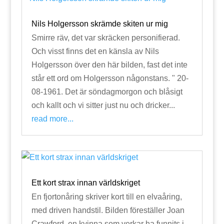
Nils Holgersson skrämde skiten ur mig
Smirre räv, det var skräcken personifierad.
Och visst finns det en känsla av Nils
Holgersson över den här bilden, fast det inte
står ett ord om Holgersson någonstans. " 20-
08-1961. Det är söndagmorgon och blåsigt
och kallt och vi sitter just nu och dricker...
read more...
Ett kort strax innan världskriget
En fjortonåring skriver kort till en elvaåring,
med driven handstil. Bilden föreställer Joan
Crawford, en kvinna som verkar ha funnits i