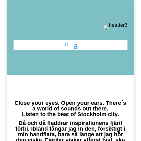
Close your eyes. Open your ears. There´s
a world of sounds out there.
Listen to the beat of Stockholm city.
Då och då fladdrar inspirationens fjäril
förbi. Ibland fångar jag in den, försiktigt i
min handflata, bara så länge att jag hör
den viska. Fjärilar viskar ytterst tyst, ska