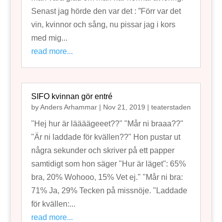
Senast jag hörde den var det : ”Förr var det
vin, kvinnor och sång, nu pissar jag i kors
med mig...
read more...
SIFO kvinnan gör entré
by
Anders Arhammar
|
Nov 21, 2019
|
teaterstaden
"Hej hur är läääägeeet??" "Mår ni braaa??"
"Är ni laddade för kvällen??" Hon pustar ut
några sekunder och skriver på ett papper
samtidigt som hon säger "Hur är läget": 65%
bra, 20% Wohooo, 15% Vet ej." "Mår ni bra:
71% Ja, 29% Tecken på missnöje. "Laddade
för kvällen:...
read more...