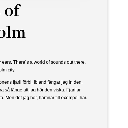
 of
olm
ears. There´s a world of sounds out there.
olm city.
nens fjäril förbi. Ibland fångar jag in den,
ara så länge att jag hör den viska. Fjärilar
eta. Men det jag hör, hamnar till exempel här.