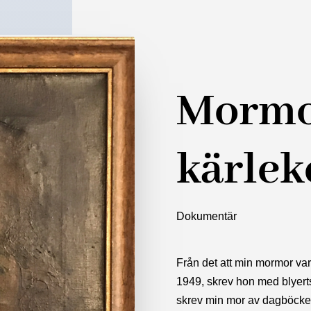
Mormo
kärlek
Dokumentär
Från det att min mormor var 
1949, skrev hon med blyert
skrev min mor av dagböcker