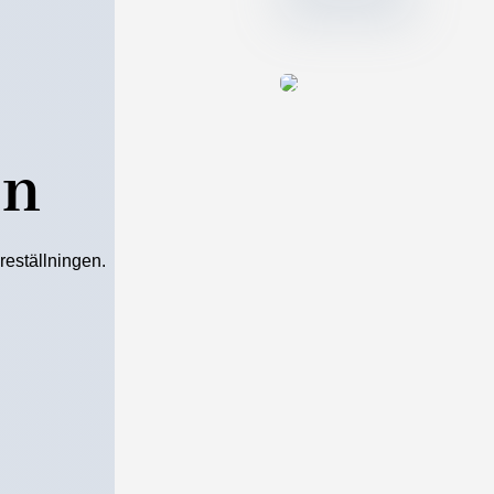
en
öreställningen.