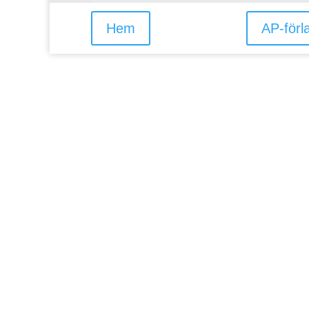
Hem
AP-förl