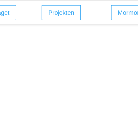
aget
Projekten
Mormor