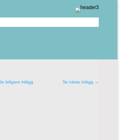
Se tidigare inlägg
Se nästa inlägg
→