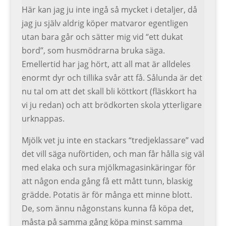
Här kan jag ju inte ingå så mycket i detaljer, då
jag ju själv aldrig köper matvaror egentligen
utan bara går och sätter mig vid “ett dukat
bord”, som husmödrarna bruka säga.
Emellertid har jag hört, att all mat är alldeles
enormt dyr och tillika svår att få. Sålunda är det
nu tal om att det skall bli köttkort (fläskkort ha
vi ju redan) och att brödkorten skola ytterligare
urknappas.
Mjölk vet ju inte en stackars “tredjeklassare” vad
det vill säga nuförtiden, och man får hålla sig väl
med elaka och sura mjölkmagasinkäringar för
att någon enda gång få ett mått tunn, blaskig
grädde. Potatis är för många ett minne blott.
De, som ännu någonstans kunna få köpa det,
måsta på samma gång köpa minst samma