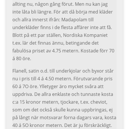
allting nu, någon gång förut. Men nu kan jag
inte låta bli längre. För att då börja med kläder
och allra innerst ifrån: Madapolam till
underkläder finns i de flesta affärer inte att få.
Blott på ett par ställen, Nordiska Kompaniet
t.ex. lär det finnas ännu, betingande det
fabulösa priset av 4.75 metern. Kostade förr 70
á 80 öre.
Flanell, satin o.d. till underkjolar och byxor står
nu i pris till 4 á 4.50 metern. Förutvarande pris
60 á 7O öre. Ylletyger äro mycket svåra att
uppdriva. De allra enklaste och tunnaste kosta
c:a 15 kronor metern, tjockare, t.ex. cheviot,
som om det också skulle kunna uppbringas, ej
på långt när motsvarar forna dagars vara, kosta
40 á 5O kronor metern. Det är ju förskräckligt.