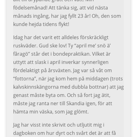
födelsemånad! Att tänka sig, att vid nästa
månads ingång, har jag fyllt 23 år! Oh, den som
kunde hejda tidens flykt!
Idag har det varit ett alldeles förskräckligt
ruskväder. Gud ske lov! Ty “april me’ snö ä’
fåragö” står det i bondepraktikan. Vilket är
uttytt att slask i april inverkar synnerligen
fördelaktigt på årsväxten. Jag var så våt om
“fottorna”, när jag kom hem på middagen (trots
kalvskinnskängorna med dubbla bottnar) att jag
genast måste byta om. Och så fort jag ätit,
måste jag ranta ner till Skandia igen, för att
hämta min väska, som jag glömt.
Jag har visst inte skrivit och utljutit mig i
dagboken om hur dyrt och svårt det är att få