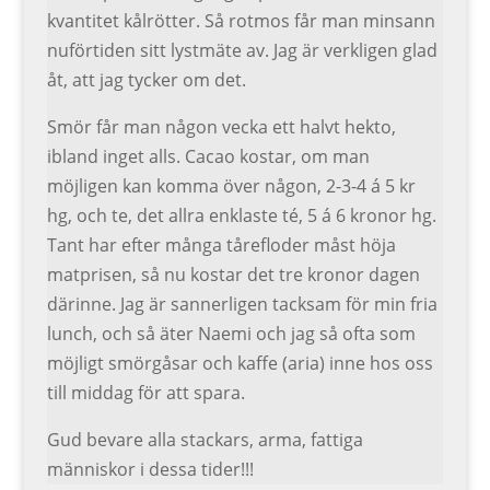
kvantitet kålrötter. Så rotmos får man minsann
nuförtiden sitt lystmäte av. Jag är verkligen glad
åt, att jag tycker om det.
Smör får man någon vecka ett halvt hekto,
ibland inget alls. Cacao kostar, om man
möjligen kan komma över någon, 2-3-4 á 5 kr
hg, och te, det allra enklaste té, 5 á 6 kronor hg.
Tant har efter många tårefloder måst höja
matprisen, så nu kostar det tre kronor dagen
därinne. Jag är sannerligen tacksam för min fria
lunch, och så äter Naemi och jag så ofta som
möjligt smörgåsar och kaffe (aria) inne hos oss
till middag för att spara.
Gud bevare alla stackars, arma, fattiga
människor i dessa tider!!!