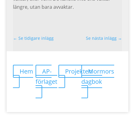
längre, utan bara avvaktar.
←
Se tidigare inlägg
Se nästa inlägg
→
Hem
AP-
Projekten
Mormors
förlaget
dagbok