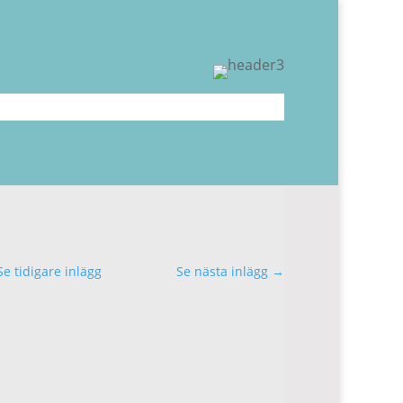
Se tidigare inlägg
Se nästa inlägg
→