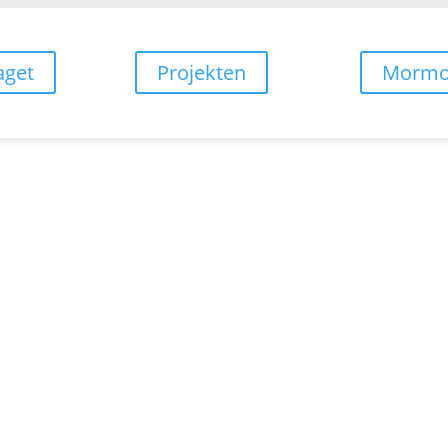
aget
Projekten
Mormo