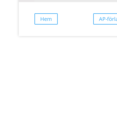
Hem
AP-förl