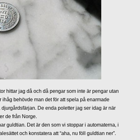
tor hittar jag då och då pengar som inte är pengar utan
er ihåg behövde man det för att spela på enarmade
å djurgårdsfärjan. De enda poletter jag ser idag är när
er de från Norge.
har guldtian. Det är den som vi stoppar i automaterna, i
lesättet och konstatera att “aha, nu föll guldtian ner”.