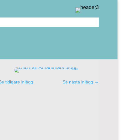
Se tidigare inlägg
Se nästa inlägg
→