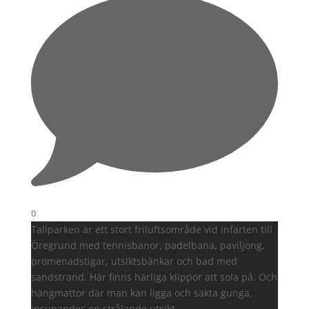
0
Tallparken är ett stort friluftsområde vid infarten till
Öregrund med tennisbanor, padelbana, paviljong,
promenadstigar, utsiktsbänkar och bad med
sandstrand. Här finns härliga klippor att sola på. Och
hängmattor där man kan ligga och sakta gunga,
insupandes en strålande utsikt.