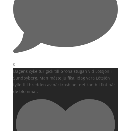
0
Dagens cykeltur gick till Gröna stugan vid Lötsjön i
Sundbyberg. Man måste ju fika. Idag vara Lötsjön
fylld till bredden av näckrosblad, det kan bli fint när
de blommar.