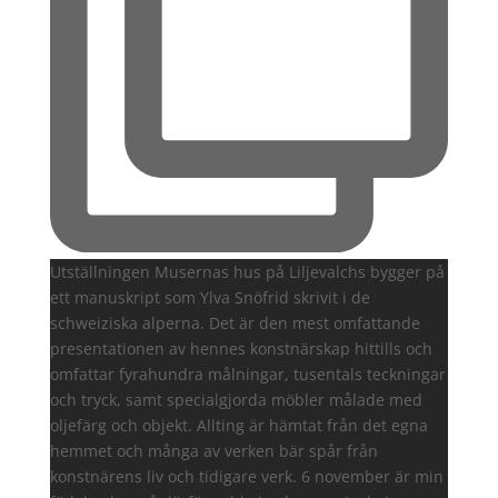
Utställningen Musernas hus på Liljevalchs bygger på
ett manuskript som Ylva Snöfrid skrivit i de
schweiziska alperna. Det är den mest omfattande
presentationen av hennes konstnärskap hittills och
omfattar fyrahundra målningar, tusentals teckningar
och tryck, samt specialgjorda möbler målade med
oljefärg och objekt. Allting är hämtat från det egna
hemmet och många av verken bär spår från
konstnärens liv och tidigare verk. 6 november är min