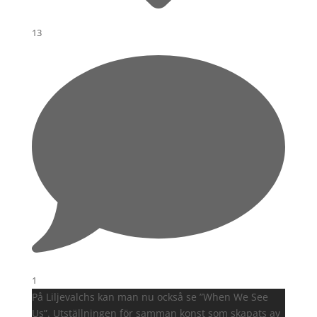
13
1
På Liljevalchs kan man nu också se ”When We See
Us”. Utställningen för samman konst som skapats av