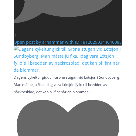
0
Open post by arhammar with ID 18120290344646085
Dagens cykeltur gick till Gröna stugan vid Lötsjön i Sundbyberg.
Man måste ju fika. Idag vara Lötsjön fylld till bredden av
...
näckrosblad, det kan bli fint när de blommar.