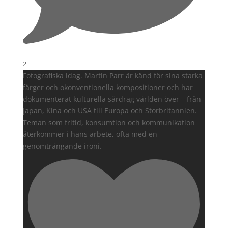
2
Fotografiska idag. Martin Parr är känd för sina starka
färger och okonventionella kompositioner och har
dokumenterat kulturella särdrag världen över – från
Japan, Kina och USA till Europa och Storbritannien.
Teman som fritid, konsumtion och kommunikation
återkommer i hans arbete, ofta med en
genomträngande ironi.