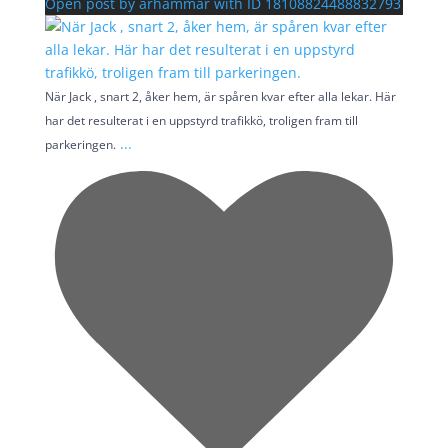
Open post by arhammar with ID 18108824488832793
När Jack , snart 2, åker hem, är spåren kvar efter alla lekar. Här
har det resulterat i en uppstyrd trafikkö, troligen fram till
...
parkeringen.