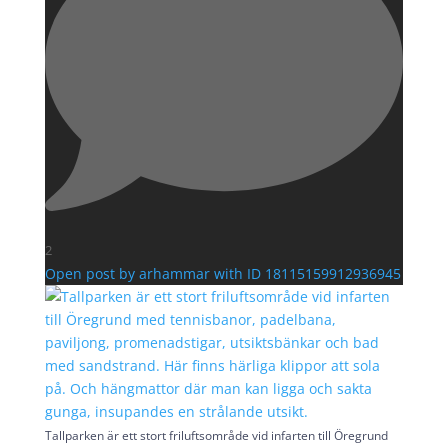
2
Open post by arhammar with ID 18115159912936945
Tallparken är ett stort friluftsområde vid infarten till Öregrund