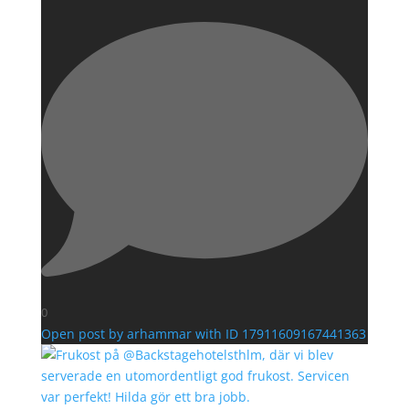
0
Open post by arhammar with ID 17911609167441363