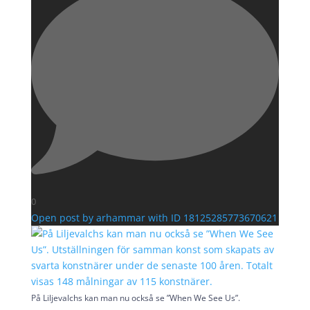
0
Open post by arhammar with ID 18125285773670621
På Liljevalchs kan man nu också se ”When We See Us”.