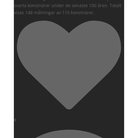
svarta konstnärer under de senaste 100 åren. Totalt
visas 148 målningar av 115 konstnärer.
8