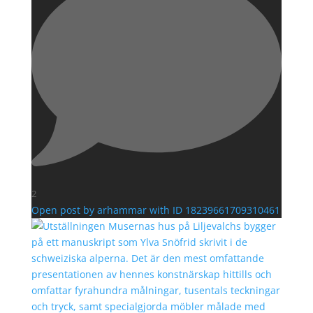
2
Open post by arhammar with ID 18239661709310461