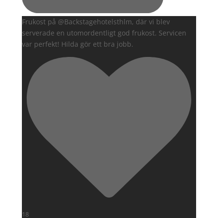
Frukost på @Backstagehotelsthlm, där vi blev
serverade en utomordentligt god frukost. Servicen
var perfekt! Hilda gör ett bra jobb.
18