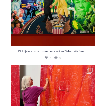
...
På Liljevalchs kan man nu också se ”When We See
8
0
Utställningen Musernas hus på Liljevalchs bygger
...
12
2