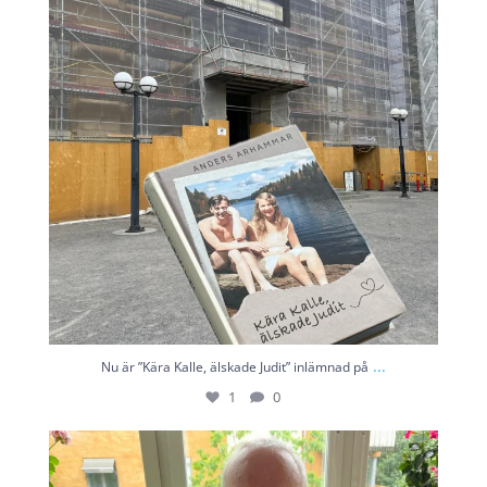
...
Nu är ”Kära Kalle, älskade Judit” inlämnad på
1
0
Nu är den här! Efter tre generationers gemensamma
...
5
0