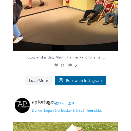
...
Fotografiska idag. Martin Parr är känd för sina
11
0
Load More
Follow on Instagram
apforlaget
120
91
Du kan köpa våra böcker från vår hemsida.
https://www.arhammar.se/blog/kara-kalle-alskade-ju
...