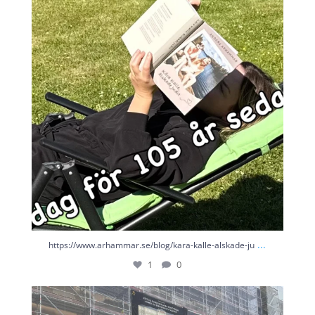
1
0
...
https://www.arhammar.se/blog/kara-kalle-alskade-ju
1
0
Nu är ”Kära Kalle, älskade Judit” inlämnad på
...
1
0