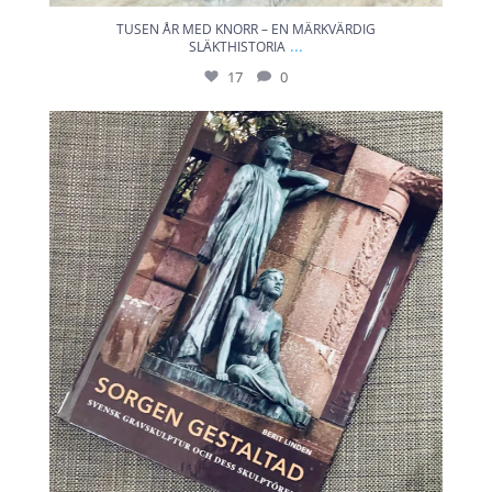
TUSEN ÅR MED KNORR – EN MÄRKVÄRDIG
...
SLÄKTHISTORIA
17
0
En vacker bok skriven av Berit Linden, om
...
23
0