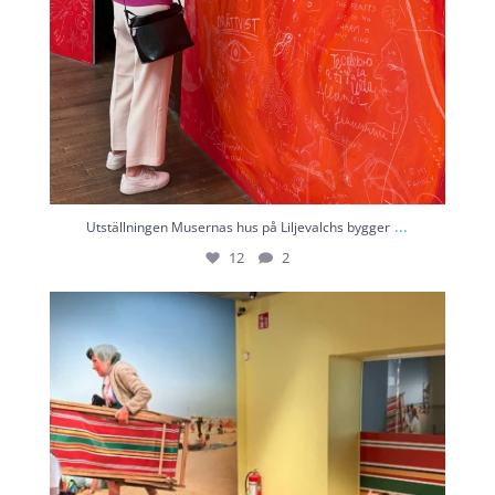
...
Utställningen Musernas hus på Liljevalchs bygger
12
2
Fotografiska idag. Martin Parr är känd för sina
...
11
0