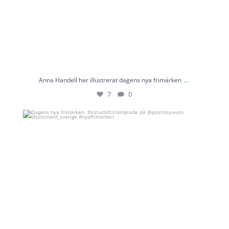
...
Anna Handell har illustrerat dagens nya frimärken
7
0
Dagens nya frimärken, förstadafsstämplade på
...
5
1