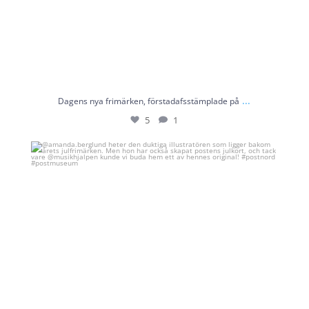
...
Dagens nya frimärken, förstadafsstämplade på
5
1
@amanda.berglund heter den duktiga illustratören
...
13
1