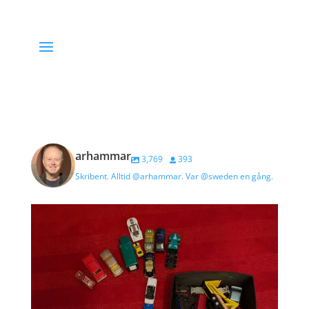
arhammar
3,769
393
Skribent. Alltid @arhammar. Var @sweden en gång.
När Jack , snart 2, åker hem, är spåren kvar efter
...
15
1