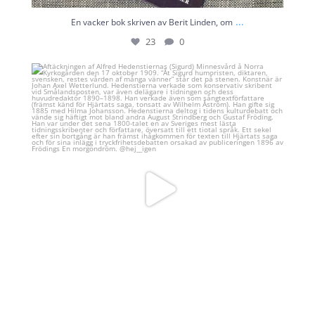
...
En vacker bok skriven av Berit Linden, om
23
0
Aftäckningen af Alfred Hedenstiernas (Sigurd)
...
18
2