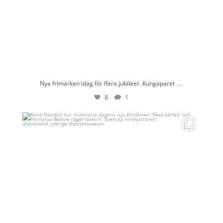
...
Nya frimärken idag för flera jubileer. Kungaparet
8
1
Anna Handell har illustrerat dagens nya frimärken
...
7
0