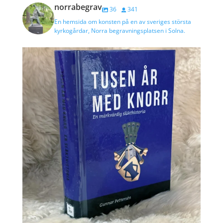
norrabegrav
36
341
En hemsida om konsten på en av sveriges största
kyrkogårdar, Norra begravningsplatsen i Solna.
TUSEN ÅR MED KNORR – EN MÄRKVÄRDIG SLÄKTHISTORIA
...
17
0