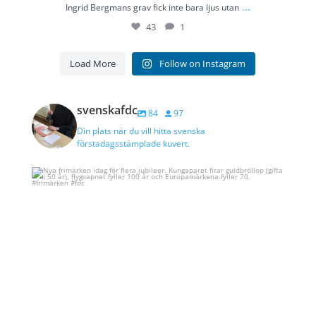
...
Ingrid Bergmans grav fick inte bara ljus utan
43
1
Load More
Follow on Instagram
svenskafdc
84
97
Din plats när du vill hitta svenska
förstadagsstämplade kuvert.
Nya frimärken idag för flera jubileer. Kungaparet
...
8
1