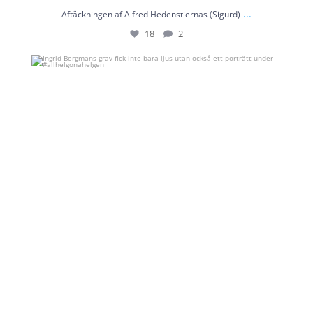
...
Aftäckningen af Alfred Hedenstiernas (Sigurd)
18
2
Ingrid Bergmans grav fick inte bara ljus utan
...
43
1