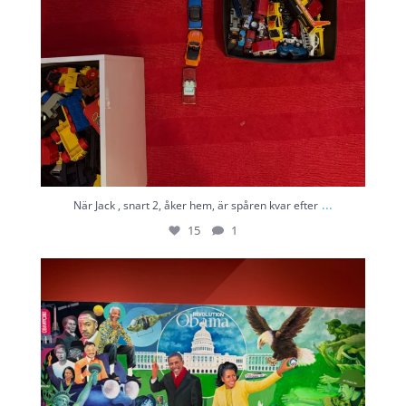
...
När Jack , snart 2, åker hem, är spåren kvar efter
15
1
På Liljevalchs kan man nu också se ”When We See
...
8
0