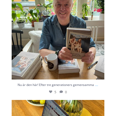
...
Nu är den här! Efter tre generationers gemensamma
5
0
Sysslar du med Content marketing, då är det här
...
3
0